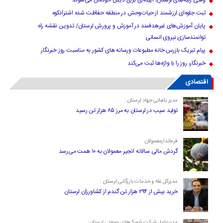
وقتی رتبه‌های لرستان، آیینه‌ای برای دیدن خودمان می‌شوند
ثبت جلوه‌ای ارزشمند از حیات‌وحش در منطقه حفاظت شده اشترانکوه
پایان آموزش‌های غیرهدفمند در آموزش و پرورش لرستان/ تدوین نقشه راه
توانمندسازی نیروی انسانی
پیام تبریک بازرس خانه مطبوعات ورسانه های کشور به مناسبت روز خبرنگار
خبرنگار، روز را با واژه‌ها ثبت می‌کند
اقتصادی
مدیر باغبانی جهاد لرستان :
تولید سیب در لرستان به مرز ۸۵ هزار تن رسید
فرماندارمعمولان:
گردش مالی سالانه انجیر معمولان به ۱۰ همت می‌رسد
مدیرکل غله و خدمات بازرگانی لرستان :
خرید بیش از ۲۹۴ هزار تن گندم از کشاورزان لرستان
مدیرعامل شرکت شهرک‌های صنعتی لرستان: