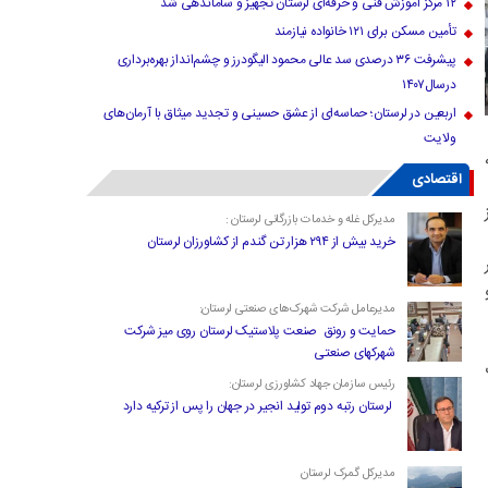
۱۲ مرکز آموزش فنی و حرفه‌ای لرستان تجهیز و ساماندهی شد
تأمین مسکن برای ۱۲۱ خانواده نیازمند
پیشرفت ۳۶ درصدی سد عالی محمود الیگودرز و چشم‌انداز بهره‌برداری
درسال۱۴۰۷
اربعین در لرستان؛ حماسه‌ای از عشق حسینی و تجدید میثاق با آرمان‌های
ولایت
اقتصادی
مدیرکل غله و خدمات بازرگانی لرستان :
خرید بیش از ۲۹۴ هزار تن گندم از کشاورزان لرستان
و
مدیرعامل شرکت شهرک‌های صنعتی لرستان:
حمایت و رونق صنعت پلاستیک لرستان روی میز شرکت
شهرکهای صنعتی
رئیس سازمان جهاد کشاورزی لرستان:
لرستان رتبه دوم تولید انجیر در جهان را پس از ترکیه دارد
مدیرکل گمرک لرستان