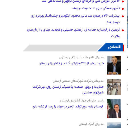
۱۲ مرکز آموزش فنی و حرفه‌ای لرستان تجهیز و ساماندهی شد
تأمین مسکن برای ۱۲۱ خانواده نیازمند
پیشرفت ۳۶ درصدی سد عالی محمود الیگودرز و چشم‌انداز بهره‌برداری
درسال۱۴۰۷
اربعین در لرستان؛ حماسه‌ای از عشق حسینی و تجدید میثاق با آرمان‌های
ولایت
اقتصادی
مدیرکل غله و خدمات بازرگانی لرستان :
خرید بیش از ۲۹۴ هزار تن گندم از کشاورزان لرستان
مدیرعامل شرکت شهرک‌های صنعتی لرستان:
ار
حمایت و رونق صنعت پلاستیک لرستان روی میز شرکت
شهرکهای صنعتی
رئیس سازمان جهاد کشاورزی لرستان:
لرستان رتبه دوم تولید انجیر در جهان را پس از ترکیه دارد
ر
مدیرکل گمرک لرستان