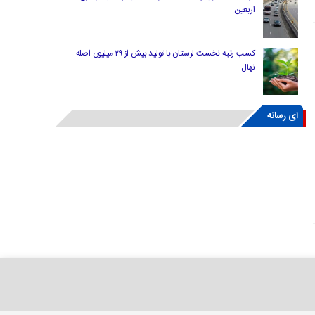
اربعین
کسب رتبه نخست لرستان با تولید بیش از ۲۹ میلیون اصله
نهال
ای رسانه