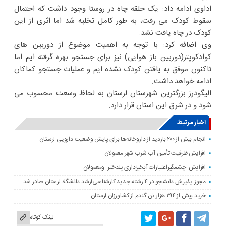
اداوی ادامه داد: یک حلقه چاه در روستا وجود داشت که احتمال
سقوط کودک می رفت، به طور کامل تخلیه شد اما اثری از این
کودک در چاه یافت نشد.
وی اضافه کرد: با توجه به اهمیت موضوع از دوربین های
کوادکوپتر(دوربین باز هوایی) نیز برای جستجو بهره گرفته ایم اما
تاکنون موفق به یافتن کودک نشده ایم و عملیات جستجو کماکان
ادامه خواهد داشت.
الیگودرز بزرگترین شهرستان لرستان به لحاظ وسعت محسوب می
شود و در شرق این استان قرار دارد.
اخبار مرتبط
انجام بیش از ۲۰۰ بازدید از داروخانه‌ها برای پایش وضعیت دارویی لرستان
افزایش ظرفیت تأمین آب شرب شهر معمولان
افزایش چشمگیراعتبارات آبخیزداری پلدختر ومعمولان
مجوز پذیرش دانشجو در ۴ رشته جدید کارشناسی‌ارشد دانشگاه لرستان صادر شد
خرید بیش از ۲۹۴ هزار تن گندم از کشاورزان لرستان
لینک کوتاه