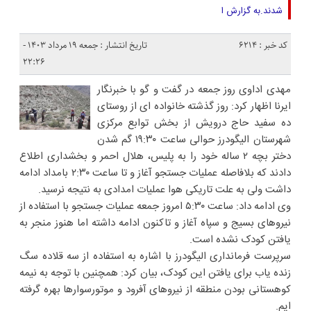
شدند.به گزارش ا
کد خبر : 6214
تاریخ انتشار : جمعه ۱۹ مرداد ۱۴۰۳ -
۲۲:۲۶
مهدی اداوی روز جمعه در گفت و گو با خبرنگار
ایرنا اظهار کرد:‌ روز گذشته خانواده ای از روستای
ده سفید حاج درویش از بخش توابع مرکزی
شهرستان الیگودرز حوالی ساعت ۱۹:۳۰ گم شدن
دختر بچه ۲ ساله خود را به پلیس، هلال احمر و بخشداری اطلاع
دادند که بلافاصله عملیات جستجو آغاز و تا ساعت ۲:۳۰ بامداد ادامه
داشت ولی به علت تاریکی هوا عملیات امدادی به نتیجه نرسید.
وی ادامه داد: ساعت ۵:۳۰ امروز جمعه عملیات جستجو با استفاده از
نیروهای بسیج و سپاه آغاز و تاکنون ادامه داشته اما هنوز منجر به
یافتن کودک نشده است.
سرپرست فرمانداری الیگودرز با اشاره به استفاده از سه قلاده سگ
زنده یاب برای یافتن این کودک، بیان کرد: همچنین با توجه به نیمه
کوهستانی بودن منطقه از نیروهای آفرود و موتورسوارها بهره گرفته
ایم.