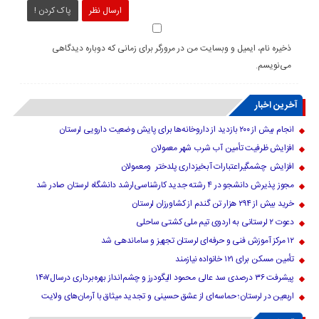
ارسال نظر
پاک کردن !
ذخیره نام، ایمیل و وبسایت من در مرورگر برای زمانی که دوباره دیدگاهی
می‌نویسم.
آخرین اخبار
انجام بیش از ۲۰۰ بازدید از داروخانه‌ها برای پایش وضعیت دارویی لرستان
افزایش ظرفیت تأمین آب شرب شهر معمولان
افزایش چشمگیراعتبارات آبخیزداری پلدختر ومعمولان
مجوز پذیرش دانشجو در ۴ رشته جدید کارشناسی‌ارشد دانشگاه لرستان صادر شد
خرید بیش از ۲۹۴ هزار تن گندم از کشاورزان لرستان
دعوت ۲ لرستانی به اردوی تیم ملی کشتی ساحلی
۱۲ مرکز آموزش فنی و حرفه‌ای لرستان تجهیز و ساماندهی شد
تأمین مسکن برای ۱۲۱ خانواده نیازمند
پیشرفت ۳۶ درصدی سد عالی محمود الیگودرز و چشم‌انداز بهره‌برداری درسال۱۴۰۷
اربعین در لرستان؛ حماسه‌ای از عشق حسینی و تجدید میثاق با آرمان‌های ولایت