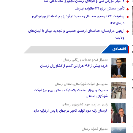
۱۲ مرکز آموزش فنی و حرفه‌ای لرستان تجهیز و ساماندهی شد
تأمین مسکن برای ۱۲۱ خانواده نیازمند
پیشرفت ۳۶ درصدی سد عالی محمود الیگودرز و چشم‌انداز بهره‌برداری
درسال۱۴۰۷
اربعین در لرستان؛ حماسه‌ای از عشق حسینی و تجدید میثاق با آرمان‌های
ولایت
در
اقتصادی
ز این
مدیرکل غله و خدمات بازرگانی لرستان :
ا
خرید بیش از ۲۹۴ هزار تن گندم از کشاورزان لرستان
مدیرعامل شرکت شهرک‌های صنعتی لرستان:
حمایت و رونق صنعت پلاستیک لرستان روی میز شرکت
شهرکهای صنعتی
رئیس سازمان جهاد کشاورزی لرستان:
لرستان رتبه دوم تولید انجیر در جهان را پس از ترکیه دارد
مدیرکل گمرک لرستان