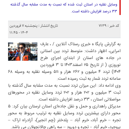
وسایل نقلیه در استان ثبت شده که نسبت به مدت مشابه سال گذشته
۳۳ درصد افزایش داشته است.
کد خبر : 7139
تاریخ انتشار : پنجشنبه ۷ فروردین
۱۴۰۴ - ۱۱:۴۵
به گزارش پایگا ه خبری رستاک آنلاین / ، عارف
امرایی، اظهار داشت: متوسط تردد بین استانی
در جاده های استان از ابتدای اجرای طرح
نوروزی ( از تاریخ ۲۵ اسفند۱۴۰۳ تا ۳ فروردین
۱۴۰۴) تردد ۴ میلیون و ۲۶۲ هزار و ۵۱۱ وسیله نقلیه به وسیله ۶۸
سامانه تردد شمار به ثبت رسیده است.
وی ادامه داد: این میزان تردد نسبت به مدت مشابه سال گذشته با
ثبت ۳ میلیون و ۲۰۲ هزار و ۲۰۲ تردد وسایل نقلیه در محورهای
مواصلاتی استان ، ۳۳ درصد افزایش داشته است.
مدیرکل راهداری و حمل و نقل جاده‌ای استان لرستان بیان کرد: ۵
محور دارای بیشترین تردد وسایل نقلیه به ترتیب مربوط به محور
تجره – خرم آباد، خرم آباد – پلدختر (چم انجیر)، آزادراه اراک –
بروجرد، خرم آباد – تجره و دورود – سه راهی چالانچولان می باشد.