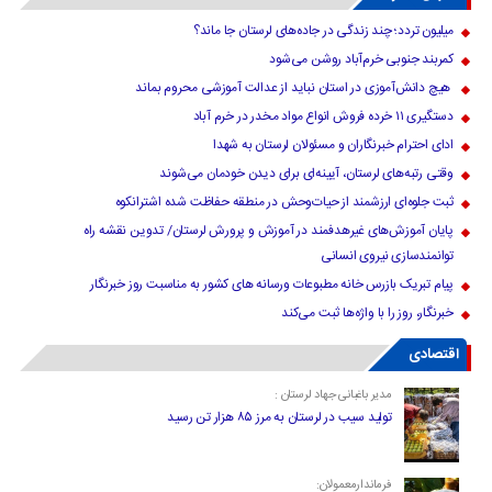
میلیون تردد؛ چند زندگی در جاده‌های لرستان جا ماند؟
کمربند جنوبی خرم‌‌آباد روشن می‌شود
هیچ دانش‌آموزی در استان نباید از عدالت آموزشی محروم بماند
دستگیری ۱۱ خرده فروش انواع مواد مخدر در خرم آباد
ادای احترام خبرنگاران و مسئولان لرستان به شهدا
وقتی رتبه‌های لرستان، آیینه‌ای برای دیدن خودمان می‌شوند
ثبت جلوه‌ای ارزشمند از حیات‌وحش در منطقه حفاظت شده اشترانکوه
پایان آموزش‌های غیرهدفمند در آموزش و پرورش لرستان/ تدوین نقشه راه
توانمندسازی نیروی انسانی
پیام تبریک بازرس خانه مطبوعات ورسانه های کشور به مناسبت روز خبرنگار
خبرنگار، روز را با واژه‌ها ثبت می‌کند
اقتصادی
مدیر باغبانی جهاد لرستان :
تولید سیب در لرستان به مرز ۸۵ هزار تن رسید
فرماندارمعمولان: