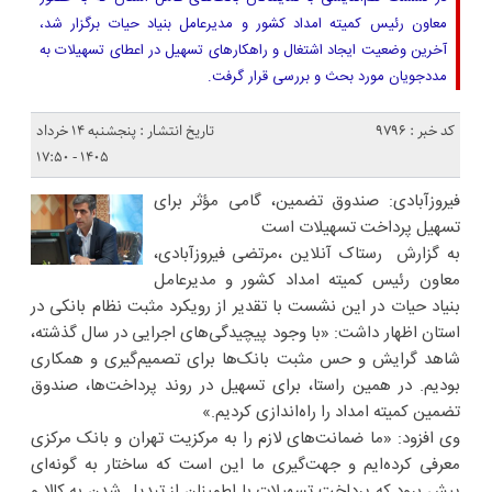
معاون رئیس کمیته امداد کشور و مدیرعامل بنیاد حیات برگزار شد،
آخرین وضعیت ایجاد اشتغال و راهکارهای تسهیل در اعطای تسهیلات به
مددجویان مورد بحث و بررسی قرار گرفت.
کد خبر : 9796
تاریخ انتشار : پنجشنبه ۱۴ خرداد
۱۴۰۵ - ۱۷:۵۰
فیروزآبادی: صندوق تضمین، گامی مؤثر برای
تسهیل پرداخت تسهیلات است
به گزارش رستاک آنلاین ،مرتضی فیروزآبادی،
معاون رئیس کمیته امداد کشور و مدیرعامل
بنیاد حیات در این نشست با تقدیر از رویکرد مثبت نظام بانکی در
استان اظهار داشت: «با وجود پیچیدگی‌های اجرایی در سال گذشته،
شاهد گرایش و حس مثبت بانک‌ها برای تصمیم‌گیری و همکاری
بودیم. در همین راستا، برای تسهیل در روند پرداخت‌ها، صندوق
تضمین کمیته امداد را راه‌اندازی کردیم.»
وی افزود: «ما ضمانت‌های لازم را به مرکزیت تهران و بانک مرکزی
معرفی کرده‌ایم و جهت‌گیری ما این است که ساختار به گونه‌ای
پیش برود که پرداخت تسهیلات با اطمینان از تبدیل شدن به کالا و