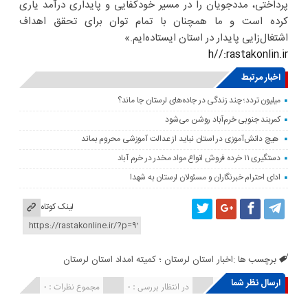
پرداختی، مددجویان را در مسیر خودکفایی و پایداری درآمد یاری
کرده است و ما همچنان با تمام توان برای تحقق اهداف
اشتغال‌زایی پایدار در استان ایستاده‌ایم.»
h//:rastakonlin.ir
اخبار مرتبط
میلیون تردد؛ چند زندگی در جاده‌های لرستان جا ماند؟
کمربند جنوبی خرم‌‌آباد روشن می‌شود
هیچ دانش‌آموزی در استان نباید از عدالت آموزشی محروم بماند
دستگیری ۱۱ خرده فروش انواع مواد مخدر در خرم آباد
ادای احترام خبرنگاران و مسئولان لرستان به شهدا
لینک کوتاه
برچسب ها :
اخبار استان لرستان ؛ کمیته امداد استان لرستان
ارسال نظر شما
انتشار یافته : ۰
در انتظار بررسی : 0
مجموع نظرات : 0