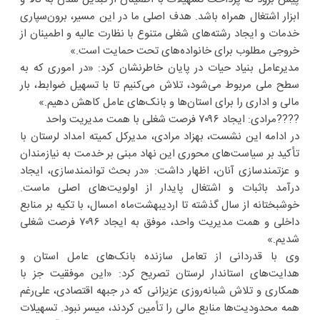
ابزار اشتغال همراه باشد. هدف اصلی ما در این مسیر، برون‌سپاری
خدمات و ایجاد رشته‌های شغلی متنوع با نظارت عالیه و اطمینان از
خروجی مطلوب برای خانواده‌های تحت حمایت است.»
مدیرعامل بنیاد حیات در پایان خاطرنشان کرد: «در اموری که به
سطح ملی مربوط می‌شود، تلاش می‌کنیم تا با تسهیل ضوابط، بار
مالی و اداری را برای استان‌ها و بانک‌های عامل کاهش دهیم.»
????مرادی: ایجاد ۷۰۹۶ فرصت شغلی با همت مدیریت واحد
در ادامه این نشست، بهزاد مرادی، مدیرکل کمیته امداد لرستان با
تأکید بر سیاست‌های محوری این نهاد مبنی بر خدمت به نیازمندان
و عزتمندسازی آنان، اظهار داشت: «در بحث توانمندسازی، ایجاد
درآمد باثبات و اشتغال پایدار از اولویت‌های اصلی ماست.
خوشبختانه از سال گذشته تا اردیبهشت‌ماه امسال، با تکیه بر منابع
داخلی و همت مدیریت واحد، موفق به ایجاد ۷۰۹۶ فرصت شغلی
شدیم.»
وی با قدردانی از تعامل سازنده بانک‌های عامل استان و
هدایت‌های استاندار لرستان تصریح کرد: «این موفقیت جز با
همکاری و تلاش شبانه‌روزی عزیزانی که در جبهه اقتصادی، علی‌رغم
همه محدودیت‌ها منابع مالی را تأمین کردند، میسر نبود. تسهیلات