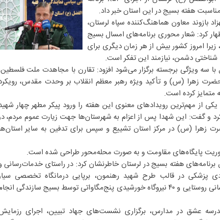
اد بازوند معاون هماهنگ‌کننده سپاه لرستان،
ار کرد: شعار محوری برنامه‌های امسال بسیج
زیرا امروز کشور بیش از هر زمان دیگری برای
 شناختی دشمن، نیازمند این تفکر است.
 با سه ویژگی برجسته برگزار می‌شود افزود: تقارن با مجاهدت ملت فلسطین،
 حضرت زهرا (س) و تأکید ویژه رهبر معظم انقلاب بر وحدت مقدس، رویکرد
ه متمایز کرده است.
یکی از مهم‌ترین رویداد‌های معنوی این هفته را ورود پیکر مطهر چهار شهید
رد و گفت: این شهدا پس از اعزام به شهرستان‌ها جهت زیارت عموم مردم، در
ت زهرا (س) در مرکز استان تشییع و سپس برای تدفین به سایر استان‌ها
محوریت پایگاه‌های مقاومت و به صورت محله‌محور طراحی شده است.
ین برنامه‌های هفته بسیج در لرستان خاطرنشان کرد: در راستای خدمات‌رسانی و
یی اعزام ۶۰ تیم جهادی پزشکی در قالب طرح شهید رهنمون، برپایی درمانگاه تخصصی سیار
دندان‌پزشکی، افتتاح ۳۰ پروژه آب‌رسانی روستایی و ۴۰ نیروگاه خورشیدی پنج‌مگاواتی توسط بسیج سازندگی انجا
سه عشق در مدارس، برگزاری نشست‌های جهاد تبیین، اجرای رزمایش