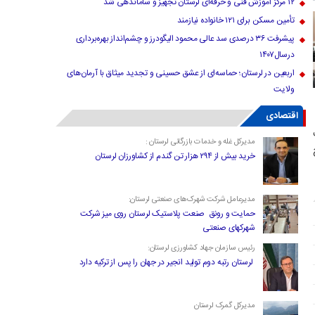
۱۲ مرکز آموزش فنی و حرفه‌ای لرستان تجهیز و ساماندهی شد
تأمین مسکن برای ۱۲۱ خانواده نیازمند
پیشرفت ۳۶ درصدی سد عالی محمود الیگودرز و چشم‌انداز بهره‌برداری
درسال۱۴۰۷
اربعین در لرستان؛ حماسه‌ای از عشق حسینی و تجدید میثاق با آرمان‌های
ولایت
اقتصادی
مدیرکل غله و خدمات بازرگانی لرستان :
خرید بیش از ۲۹۴ هزار تن گندم از کشاورزان لرستان
مدیرعامل شرکت شهرک‌های صنعتی لرستان:
حمایت و رونق صنعت پلاستیک لرستان روی میز شرکت
شهرکهای صنعتی
رئیس سازمان جهاد کشاورزی لرستان:
لرستان رتبه دوم تولید انجیر در جهان را پس از ترکیه دارد
مدیرکل گمرک لرستان