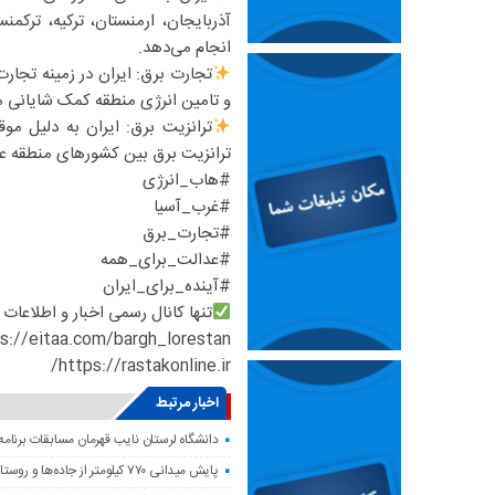
آذربایجان، ارمنستان، ترکیه، ترکمن
انجام می‌دهد.
تجارت برق: ایران در زمینه تجار
و تامین انرژی منطقه کمک شایانی م
ترانزیت برق: ایران به دلیل مو
ترانزیت برق بین کشورهای منطقه عم
#هاب_انرژی
#غرب_آسیا
#تجارت_برق
#عدالت_برای_همه
#آینده_برای_ایران
تنها کانال رسمی اخبار و اطلاعات
s://eitaa.com/bargh_lorestan
https://rastakonline.ir/
اخبار مرتبط
دانشگاه لرستان نایب قهرمان مسابقات برنامه
پایش میدانی ۷۷۰ کیلومتر از جاده‌ها و روستاهای لرستان برای شناسایی نقاط کور ارتباطی