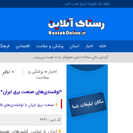
لطفا یک افزونه تاریخ نصب کنید.
خانه
اخبار
استان
پزشکی و سلامت
اقتصادی
فرهنگ
گردش مالی سالانه انجیر معمولان به ۱۰ همت می‌رسد_
۰ نظر
اخبار
«
پزشکی و
سلامت
*توانمندی‌های صنعت برق ایران*
صنعت برق ایران با توانمندی‌های ق
کد خبر : 9621
ایران با تمامی کشورهای همسا