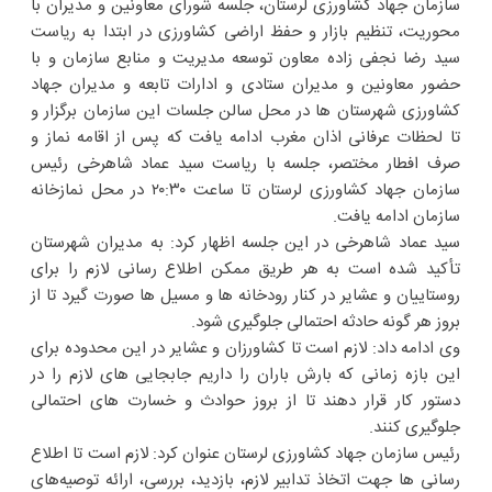
سازمان جهاد کشاورزی لرستان، جلسه شورای معاونین و مدیران با
محوریت، تنظیم بازار و حفظ اراضی کشاورزی در ابتدا به ریاست
سید رضا نجفی زاده معاون توسعه مدیریت و منابع سازمان و با
حضور معاونین و مدیران ستادی و ادارات تابعه و مدیران جهاد
کشاورزی شهرستان ها در محل سالن جلسات این سازمان برگزار و
تا لحظات عرفانی اذان مغرب ادامه یافت که پس از اقامه نماز و
صرف افطار مختصر، جلسه با ریاست سید عماد شاهرخی رئیس
سازمان جهاد کشاورزی لرستان تا ساعت ۲۰:۳۰ در محل نمازخانه
سازمان ادامه یافت.
سید عماد شاهرخی در این جلسه اظهار کرد: به مدیران شهرستان
تأکید شده است به هر طریق ممکن اطلاع رسانی لازم را برای
روستاییان و عشایر در کنار رودخانه ها و مسیل ها صورت گیرد تا از
بروز هر گونه حادثه احتمالی جلوگیری شود.
وی ادامه داد: لازم است تا کشاورزان و عشایر در این محدوده برای
این بازه زمانی که بارش باران را داریم جابجایی های لازم را در
دستور کار قرار دهند تا از بروز حوادث و خسارت های احتمالی
جلوگیری کنند.
رئیس سازمان جهاد کشاورزی لرستان عنوان کرد: لازم است تا اطلاع
رسانی ها جهت اتخاذ تدابیر لازم، بازدید، بررسی، ارائه توصیه‌های