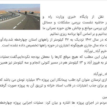
 نقل از پایگاه خبری وزارت راه و
در حاشیه نشست بررسی مشکلات و مسائل
رای بررسی موانع و چالش های حوزه عمرانی ما
دانیم و بر اساس آنها برنامه ریزی نمائیم.
شاکرمی با اشاره به این موضوع که در سال ۱۴۰۲ نزدیک به ۴۲ کیلومتر از راههای استان چهارخطه شد،یادآو
بیان این مطلب که هیچ موقع کارها را معطل بودجه نکرده‌ایم،گفت:عملیات
هفت کیلومتر در محدوده آنتنی الشتر به فیروز آباد و ۱۳ کیلومتر هم در مسیر کنونی انجام و سه کیلومتر نیز همی
رئیس شورای هماهنگی راه و شهرسازی لرستان عنوان کرد:طلب پیمانکار این پروژه ۱۳۰ میلیارد تومان می باشد 
م برای جذب اعتبارات در قالب اسناد خزانه و تزریق آن به پروژه صورت گرفته
ین
دم در اجرای پروژه ها اشاره و بیان کرد: عملیات اجرایی پروژه چهارخطه