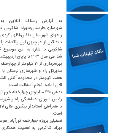
به گزارش رستاک آنلاین به
شهرسازی«لرستان»بهزاد شاکرمی 
راههای شهرستان دلفان،اظهار کرد:ب
باید قبل از هر چیزی اول واقعیات را ب
شد:طی سال ۱۴۰۳ تا پایان اردیبهشت ماه سال جاری هیچگونه اعتباری در حوزه راهها تخصیص داده نشده است.
بهره‌برداری از ۲۰ کیلومتر از چهارخطه خرم آباد_نورآباد
مدیرکل راه و شهرسازی لرستان با 
الان آماده انجام آسفالت است.
بدهی ۱۳۰ میلیاردی چهارخطه خرم آباد_نورآباد
با همراهی استاندار پیگیری های لاز
است.
تعطیلی پروژه چهارخطه نورآباد_هرس
بهزاد شاکرمی به اهمیت همکاری مر