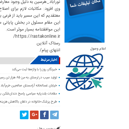
نورآباد_هرسین به دلیل وجود معار
وی افزود: مکاتبات لازم برای اصل
معتقدیم که این مسیر باید از فرعی 
این مقام مسئول در بخش پایانی سخ
این موافقتنامه بسیار موثر است.
https://rastakonline.ir/
رستاک آنلاین
اعلام وصول
انتهای پیام/
اخبار مرتبط
خبرنگار، روز را با واژه‌ها ثبت می‌کند
تولید سیب در لرستان به مرز ۸۵ هزار تن رسید
خیابان غسالخانه آرامستان صالحین خرم‌آباد
مقامات بلندپایه سیاسی پاسخ دندان‌شکن ب
طرح پزشک خانواده در دلفان باکاهش هزینه‌
برچسب ها :