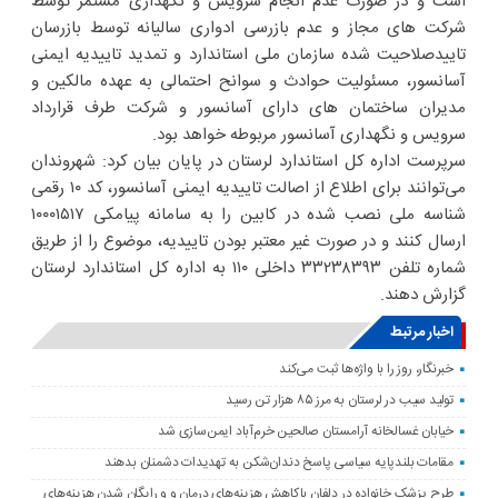
است و در صورت عدم انجام سرویس و نگهداری مستمر توسط
شرکت های مجاز و عدم بازرسی ادواری سالیانه توسط بازرسان
تاییدصلاحیت شده سازمان ملی استاندارد و تمدید تاییدیه ایمنی
آسانسور، مسئولیت حوادث و سوانح احتمالی به عهده مالکین و
مدیران ساختمان های دارای آسانسور و شرکت طرف قرارداد
سرویس و نگهداری آسانسور مربوطه خواهد بود.
سرپرست اداره کل استاندارد لرستان در پایان بیان کرد: شهروندان
می‌توانند برای اطلاع از اصالت تاییدیه ایمنی آسانسور، کد ۱۰ رقمی
شناسه ملی نصب شده در کابین را به سامانه پیامکی ۱۰۰۰۱۵۱۷
ارسال کنند و در صورت غیر معتبر بودن تاییدیه، موضوع را از طریق
شماره تلفن ۳۳۲۳۸۳۹۳ داخلی ۱۱۰ به اداره کل استاندارد لرستان
گزارش دهند.
اخبار مرتبط
خبرنگار، روز را با واژه‌ها ثبت می‌کند
تولید سیب در لرستان به مرز ۸۵ هزار تن رسید
خیابان غسالخانه آرامستان صالحین خرم‌آباد ایمن‌سازی شد
مقامات بلندپایه سیاسی پاسخ دندان‌شکن به تهدیدات دشمنان بدهند
طرح پزشک خانواده در دلفان باکاهش هزینه‌های درمان و و رایگان شدن هزینه‌های