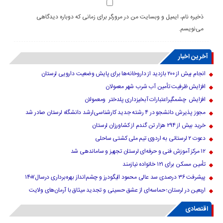
ذخیره نام، ایمیل و وبسایت من در مرورگر برای زمانی که دوباره دیدگاهی
می‌نویسم.
آخرین اخبار
انجام بیش از ۲۰۰ بازدید از داروخانه‌ها برای پایش وضعیت دارویی لرستان
افزایش ظرفیت تأمین آب شرب شهر معمولان
افزایش چشمگیراعتبارات آبخیزداری پلدختر ومعمولان
مجوز پذیرش دانشجو در ۴ رشته جدید کارشناسی‌ارشد دانشگاه لرستان صادر شد
خرید بیش از ۲۹۴ هزار تن گندم از کشاورزان لرستان
دعوت ۲ لرستانی به اردوی تیم ملی کشتی ساحلی
۱۲ مرکز آموزش فنی و حرفه‌ای لرستان تجهیز و ساماندهی شد
تأمین مسکن برای ۱۲۱ خانواده نیازمند
پیشرفت ۳۶ درصدی سد عالی محمود الیگودرز و چشم‌انداز بهره‌برداری درسال۱۴۰۷
اربعین در لرستان؛ حماسه‌ای از عشق حسینی و تجدید میثاق با آرمان‌های ولایت
اقتصادی