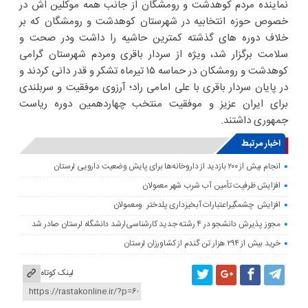
نماینده مردم کوهدشت و رومشگان از جانب همه موکلین اش در
خصوص حوزه انتخابیه در شهرستان کوهدشت و رومشگان که بر
خلاف دوره های گذشته کمترین حاشیه را داشت ودر صحت و
سلامت برگزار شد، ویژه از سردار باقری ومردم شهرستان گرامی
کوهدشت و رومشکان در حماسه ۱۵ تیرماه تشکر و قدر دانی کردند و
در پایان سردار باقری با علی امامی راد؛ آرزوی موفقیت و سربلندی
برای ایران عزیز و موفقیت منتخب چهاردهمین دوره ریاست
جمهوری داشتند.
اخبار مرتبط
انجام بیش از ۲۰۰ بازدید از داروخانه‌ها برای پایش وضعیت دارویی لرستان
افزایش ظرفیت تأمین آب شرب شهر معمولان
افزایش چشمگیراعتبارات آبخیزداری پلدختر ومعمولان
مجوز پذیرش دانشجو در ۴ رشته جدید کارشناسی‌ارشد دانشگاه لرستان صادر شد
خرید بیش از ۲۹۴ هزار تن گندم از کشاورزان لرستان
لینک کوتاه