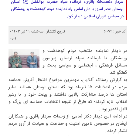
سردار «نعمت‌الله باقری» فرمانده سپاه حضرت ابوالفضل (ع) استان
لرستان عصر امروز با علی امامی راد نماینده مردم کوهدشت و رومشگان
در مجلس شورای اسلامی دیدار کرد.
کد خبر : 6074
تاریخ انتشار : سه‌شنبه ۱۹ تیر ۱۴۰۳ -
۰:۰۱
در دیدار نماینده منتخب مردم کوهدشت و
رومشکان با فرمانده سپاه لرستان پیرامون
مسائل فرهنگی ، اجتماعی و سیاسی بحث و
گفتگو شد.
به گزارش رستاک آنلاین، مهمترین موضوع افتخار آفرینی حماسه
مردم در انتخابات ۱۵ تیرماه بود که استان لرستان همانند سایر
استان ها درصد مشارکت بالایی داشتند و بیعت خود را با رهبر
انقلاب تازه کردند؛ که فارغ از نتیجه انتخابات حماسه ای بزرگ و
قابل تقدیر بود .
در ادامه این دیدار دکتر امامی از زحمات سردار باقری و همکاران
ایشان در خصوص تامین امنیت و حفاظت و صیانت از آری مردم
تشکر کردند .