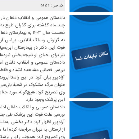
کد خبر : 5452
دادستان عمومی و انقلاب دلفان در 
چند ماه گذشته برای گذران طرح به بی
نخست سال ۱۴۰۳ به بیمارستان دلفان معرفی شده‌ بود.
به گزارش رستاک آنلاین، یونس آزا
فوت این دکتر در بیمارستان ابن‌سین
نیز برای احیای او نتیجه‌بخش نبوده‌
دادستان عمومی و انقلاب دلفان اض
بررسی قضائی مشاهده نشده‌ و فقط ج
آزادپور بیان کرد: در این راستا پرو
عنوان مرگ مشکوک در شعبۀ بازرسی
وی تصریح کرد: هیچ‌گونه مورد جن
این پزشک وجود دارد.
دادستان عمومی و انقلاب دلفان ادام
بررسی علت فوت این پزشک طی چند ر
آزادپور اظهار کرد: دکتر بخشی به‌
از لرستان به تهران مراجعه کرده‌ ام
وی تصریح کرد: همچنین این پزشک فا