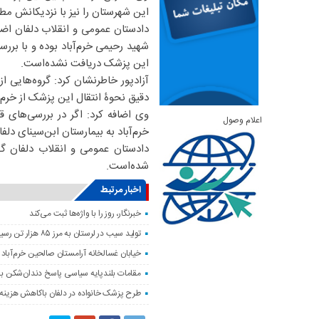
این شهرستان را نیز با نزدیکانش مط
دادستان عمومی و انقلاب دلفان اض
شهید رحیمی خرم‌آباد بوده و با برر
این پزشک دریافت نشده‌است.
آزادپور خاطرنشان کرد: گروه‌هایی ا
دقیق نحوۀ انتقال این پزشک از خرم‌آ
وی اضافه کرد: اگر در بررسی‌های
اعلام وصول
خرم‌آباد به بیمارستان ابن‌سینای دل
دادستان عمومی و انقلاب دلفان گف
شده‌است.
اخبار مرتبط
خبرنگار، روز را با واژه‌ها ثبت می‌کند
تولید سیب در لرستان به مرز ۸۵ هزار تن رسید
خیابان غسالخانه آرامستان صالحین خرم‌آباد
مقامات بلندپایه سیاسی پاسخ دندان‌شکن ب
طرح پزشک خانواده در دلفان باکاهش هزینه‌