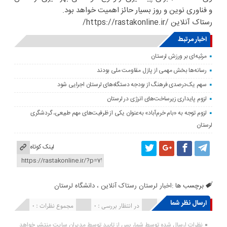
و فناوری نوین و روز بسیار حائز اهمیت خواهد بود.
رستاک آنلاین /https://rastakonline.ir/
اخبار مرتبط
مرثیه‌ای بر ورزش لرستان
رسانه‌ها بخش مهمی از پازل مقاومت ملی بودند
سهم یک‌درصدی فرهنگ از بودجه دستگاه‌های لرستان اجرایی شود
لزوم پایداری زیرساخت‌های انرژی در لرستان
لزوم توجه به «بام خرم‌آباد» به‌عنوان یکی از ظرفیت‌های مهم طبیعی، گردشگری
لرستان
لینک کوتاه
برچسب ها :
اخبار لرستان رستاک آنلاین ، دانشگاه لرستان
ارسال نظر شما
انتشار یافته : ۰
در انتظار بررسی : 0
مجموع نظرات : 0
نظرات ارسال شده توسط شما، پس از تایید توسط مدیران سایت منتشر خواهد