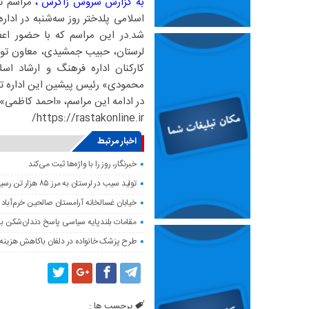
به گزارش سروش زاگرس ،
مراسم تک
اسلامی پلدختر روز سه‌شنبه در ادار
شد.در این مراسم که با حضور اعظ
لرستان، حبیب جمشیدی، معاون توسع
کارکنان اداره فرهنگ و ارشاد اسل
محمودی» رئیس پیشین این اداره تق
در ادامه این مراسم، «احمد کاظمی»
https://rastakonline.ir/
اخبار مرتبط
خبرنگار، روز را با واژه‌ها ثبت می‌کند
تولید سیب در لرستان به مرز ۸۵ هزار تن رسید
خیابان غسالخانه آرامستان صالحین خرم‌آباد
مقامات بلندپایه سیاسی پاسخ دندان‌شکن ب
طرح پزشک خانواده در دلفان باکاهش هزینه‌
برچسب ها :