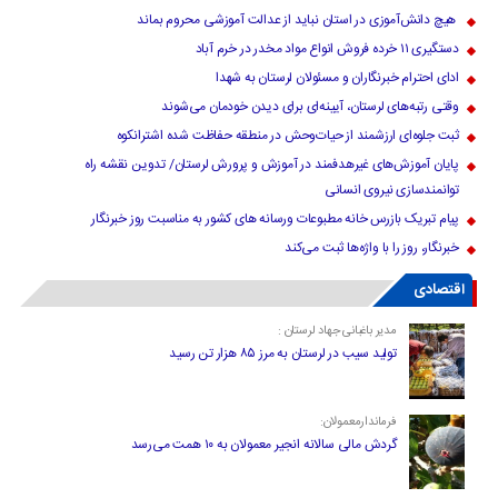
هیچ دانش‌آموزی در استان نباید از عدالت آموزشی محروم بماند
دستگیری ۱۱ خرده فروش انواع مواد مخدر در خرم آباد
ادای احترام خبرنگاران و مسئولان لرستان به شهدا
وقتی رتبه‌های لرستان، آیینه‌ای برای دیدن خودمان می‌شوند
ثبت جلوه‌ای ارزشمند از حیات‌وحش در منطقه حفاظت شده اشترانکوه
پایان آموزش‌های غیرهدفمند در آموزش و پرورش لرستان/ تدوین نقشه راه
توانمندسازی نیروی انسانی
پیام تبریک بازرس خانه مطبوعات ورسانه های کشور به مناسبت روز خبرنگار
خبرنگار، روز را با واژه‌ها ثبت می‌کند
اقتصادی
مدیر باغبانی جهاد لرستان :
تولید سیب در لرستان به مرز ۸۵ هزار تن رسید
فرماندارمعمولان:
گردش مالی سالانه انجیر معمولان به ۱۰ همت می‌رسد