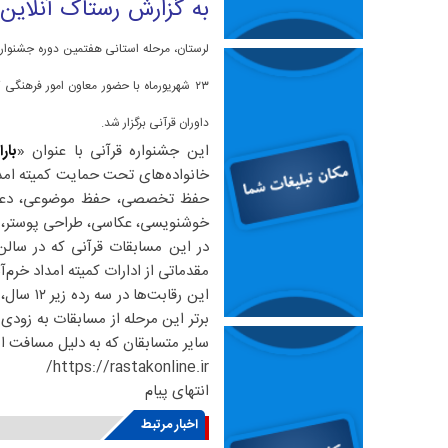
به گزارش رستاک آنلاین
لرستان، مرحله استانی هفتمین دوره جشنواره 
۲۳ شهریورماه با حضور معاون امور فرهنگی 
داوران قرآنی برگزار شد.
این جشنواره قرآنی با عنوان «
بار
حفظ تخصصی، حفظ موضوعی، دعاخوان
خوشنویسی، عکاسی، طراحی پوستر، صح
مقدماتی از ادارات کمیته امداد خرم‌آباد ۱ و ۲، چگنی، دورود، زاغه و الشتر با هم به رقابت پ
برتر این مرحله از مسابقات به زود
سایر متسابقان که به دلیل مسافت امکان حضور ندا
https://rastakonline.ir/
انتهای پیام
اخبار مرتبط