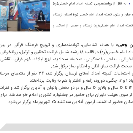
 ،
به نقل از روابط‌عمومی کمیته امداد امام خمینی(ره)
قرآن و عترت کمیته امداد امام خمینی(ره) استان لرستان
کمیته امداد امام خمینی(ره) لرستان و جمعی از اساتید و
ان وحی
» با هدف شناسایی، توانمندسازی و ترویج فرهنگ قرآنی در بین
خانواده‌های تحت حمایت کمیته امداد امام خمینی(ره) در قالب ۱۸ رشته شامل قرائت تحقیق و ترتیل، روانخوانی
ی، مداحی، قصه‌گویی، صحیفه سجادیه، نهج‌البلاغه، فهم قرآن، نقاشی،
ت قرائت نماز، اذان و احکام نماز برگزار شد.
در این مسابقات قرآنی که در سالن اجتماعات کمیته امداد استان لرستان برگزار شد، ۳۴ نفر از منتخبان مرح
رداختند.
این رقابت‌ها در سه رده زیر ۱۲ سال، ۱۲ تا ۱۶ سال و بالای ۱۶ سال و در دو بخش بانوان و آقایان برگزار شد و نفرا
ی از سوی هیئت داوران برای حضور در جشنواره کشوری اعلام خواهد شد. برای
شتند، آزمون آنلاین سه‌شنبه ۲۵ شهریورماه برگزار می‌شود.