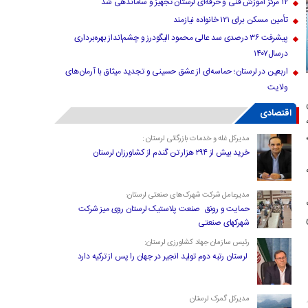
۱۲ مرکز آموزش فنی و حرفه‌ای لرستان تجهیز و ساماندهی شد
تأمین مسکن برای ۱۲۱ خانواده نیازمند
پیشرفت ۳۶ درصدی سد عالی محمود الیگودرز و چشم‌انداز بهره‌برداری
درسال۱۴۰۷
اربعین در لرستان؛ حماسه‌ای از عشق حسینی و تجدید میثاق با آرمان‌های
ولایت
اقتصادی
،
مدیرکل غله و خدمات بازرگانی لرستان :
خرید بیش از ۲۹۴ هزار تن گندم از کشاورزان لرستان
له
مدیرعامل شرکت شهرک‌های صنعتی لرستان:
ت
حمایت و رونق صنعت پلاستیک لرستان روی میز شرکت
شهرکهای صنعتی
رئیس سازمان جهاد کشاورزی لرستان:
لرستان رتبه دوم تولید انجیر در جهان را پس از ترکیه دارد
مدیرکل گمرک لرستان