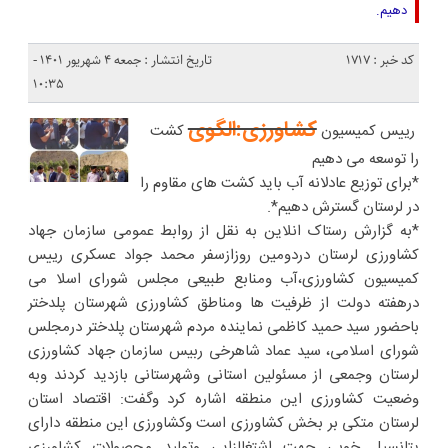
دهیم.
کد خبر : 1717
تاریخ انتشار : جمعه ۴ شهریور ۱۴۰۱ -
۱۰:۳۵
کشاورزی:الگوی
رییس کمیسیون
کشت
را توسعه می دهیم
*برای توزیع عادلانه آب باید کشت های مقاوم را
در لرستان گسترش دهیم*.
*به گزارش رستاک انلاین به نقل از روابط عمومی سازمان جهاد
کشاورزی لرستان دردومین روزازسفر محمد جواد عسکری رییس
کمیسیون کشاورزی،آب ومنابع طبیعی مجلس شورای اسلا می
درهفته دولت از ظرفیت ها ومناطق کشاورزی شهرستان پلدختر
باحضور سید حمید کاظمی نماینده مردم شهرستان پلدختر درمجلس
شورای اسلامی، سید عماد شاهرخی ربیس سازمان جهاد کشاورزی
لرستان وجمعی از مسئولین استانی وشهرستانی بازدید کردند وبه
وضعیت کشاورزی این منطقه اشاره کرد وگفت: اقتصاد استان
لرستان متکی بر بخش کشاورزی است وکشاورزی این منطقه دارای
پتانسیل خوبی جهت اشتغالزایی وتولید محصولات کشاورزی