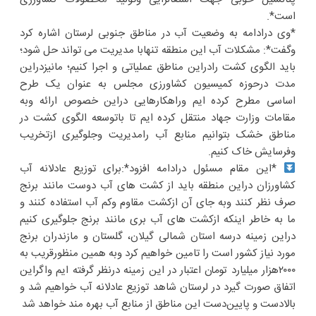
است*.
*وی درادامه به وضعیت آب در مناطق جنوبی لرستان اشاره کرد
وگفت*: مشکلات آب این منطقه تنهابا مدیریت می تواند حل شود؛
باید الگوی کشت رادراین مناطق عملیاتی و اجرا کنیم؛ مانیزدراین
مدت درحوزه کمیسیون کشاورزی مجلس به عنوان یک طرح
اساسی مطرح کرده ایم وراهکارهایی دراین خصوص ارائه وبه
مقامات وزارت جهاد منتقل کرده ایم تا باتوسعه الگوی کشت در
مناطق خشک بتوانیم منابع آب رامدیریت وجلوگیری ازتخریب
وفرسایش خاک کنیم.
*این مقام مسئول درادامه افزود*:برای توزیع عادلانه آب
کشاورزان دراین منطقه باید از کشت های آب دوست مانند برنج
صرف نظر کنند وبه جای آن ازکشت مقاوم وکم آب استفاده کنند و
ما به خاطر اینکه ازکشت های آب بری مانند برنج جلوگیری کنیم
دراین زمینه درسه استان شمالی گیلان، گلستان و مازندران برنج
مورد نیاز کشور است را تامین خواهیم کرد وبه همین منظورقریب به
۲۰۰۰هزار میلیارد تومان اعتبار در این زمینه درنظر گرفته ایم واگراین
اتفاق صورت گیرد در لرستان شاهد توزیع عادلانه آب خواهیم شد و
بالادست و پایین‌دست این مناطق از منابع آب بهره مند خواهد شد