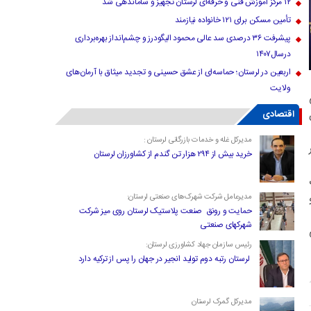
۱۲ مرکز آموزش فنی و حرفه‌ای لرستان تجهیز و ساماندهی شد
تأمین مسکن برای ۱۲۱ خانواده نیازمند
پیشرفت ۳۶ درصدی سد عالی محمود الیگودرز و چشم‌انداز بهره‌برداری
درسال۱۴۰۷
اربعین در لرستان؛ حماسه‌ای از عشق حسینی و تجدید میثاق با آرمان‌های
ولایت
اقتصادی
مدیرکل غله و خدمات بازرگانی لرستان :
خرید بیش از ۲۹۴ هزار تن گندم از کشاورزان لرستان
مدیرعامل شرکت شهرک‌های صنعتی لرستان:
حمایت و رونق صنعت پلاستیک لرستان روی میز شرکت
شهرکهای صنعتی
رئیس سازمان جهاد کشاورزی لرستان:
لرستان رتبه دوم تولید انجیر در جهان را پس از ترکیه دارد
مدیرکل گمرک لرستان