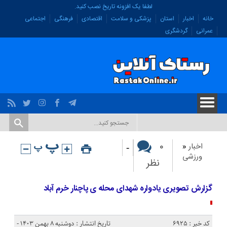
لطفا یک افزونه تاریخ نصب کنید.
خانه
اخبار
استان
پزشکی و سلامت
اقتصادی
فرهنگی
اجتماعی
عمرانی
گردشگری
-
۰
اخبار
«
ورزشی
نظر
گزارش تصویری یادواره شهدای محله ی پاچنار خرم آباد
کد خبر : 6925
تاریخ انتشار : دوشنبه ۸ بهمن ۱۴۰۳ -