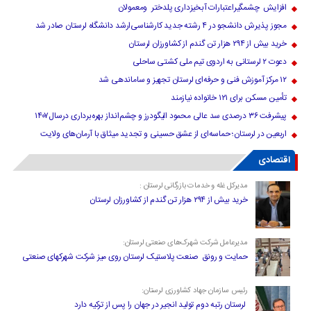
افزایش چشمگیراعتبارات آبخیزداری پلدختر ومعمولان
مجوز پذیرش دانشجو در ۴ رشته جدید کارشناسی‌ارشد دانشگاه لرستان صادر شد
خرید بیش از ۲۹۴ هزار تن گندم از کشاورزان لرستان
دعوت ۲ لرستانی به اردوی تیم ملی کشتی ساحلی
۱۲ مرکز آموزش فنی و حرفه‌ای لرستان تجهیز و ساماندهی شد
تأمین مسکن برای ۱۲۱ خانواده نیازمند
پیشرفت ۳۶ درصدی سد عالی محمود الیگودرز و چشم‌انداز بهره‌برداری درسال۱۴۰۷
اربعین در لرستان؛ حماسه‌ای از عشق حسینی و تجدید میثاق با آرمان‌های ولایت
اقتصادی
مدیرکل غله و خدمات بازرگانی لرستان :
خرید بیش از ۲۹۴ هزار تن گندم از کشاورزان لرستان
مدیرعامل شرکت شهرک‌های صنعتی لرستان:
حمایت و رونق صنعت پلاستیک لرستان روی میز شرکت شهرکهای صنعتی
رئیس سازمان جهاد کشاورزی لرستان:
لرستان رتبه دوم تولید انجیر در جهان را پس از ترکیه دارد