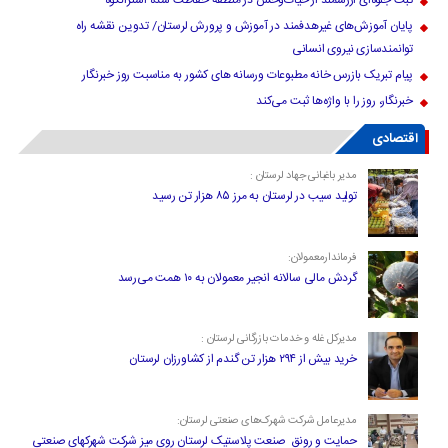
ثبت جلوه‌ای ارزشمند از حیات‌وحش در منطقه حفاظت شده اشترانکوه
پایان آموزش‌های غیرهدفمند در آموزش و پرورش لرستان/ تدوین نقشه راه
توانمندسازی نیروی انسانی
پیام تبریک بازرس خانه مطبوعات ورسانه های کشور به مناسبت روز خبرنگار
خبرنگار، روز را با واژه‌ها ثبت می‌کند
اقتصادی
مدیر باغبانی جهاد لرستان :
تولید سیب در لرستان به مرز ۸۵ هزار تن رسید
فرماندارمعمولان:
گردش مالی سالانه انجیر معمولان به ۱۰ همت می‌رسد
مدیرکل غله و خدمات بازرگانی لرستان :
خرید بیش از ۲۹۴ هزار تن گندم از کشاورزان لرستان
مدیرعامل شرکت شهرک‌های صنعتی لرستان:
حمایت و رونق صنعت پلاستیک لرستان روی میز شرکت شهرکهای صنعتی