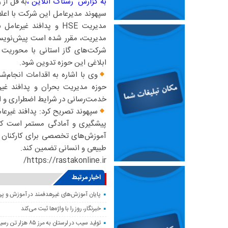
به گزارش رستاک آنلاین ،
به قل از
سپهوند مدیرعامل این شرکت با اعل
مدیریت HSE و پدافند غ
مدیریت، مقرر شده است پیش‌نویس 
شرکت‌های گاز استانی با محوریت ش
ابلاغی این حوزه تدوین شود.
وی با اشاره به اقدامات انجام‌ش
حوزه مدیریت بحران و پدافند غی
خدمت‌رسانی در شرایط اضطراری و ار
سپهوند تصریح کرد: پدافند غیرعا
پیشگیری و آمادگی مستمر است که د
آموزش‌های تخصصی برای کارکنان و 
طبیعی و انسانی تضمین کند.
https://rastakonline.ir/
اخبار مرتبط
پایان آموزش‌های غیرهدفمند در آموزش و پر
خبرنگار، روز را با واژه‌ها ثبت می‌کند
تولید سیب در لرستان به مرز ۸۵ هزار تن رسید