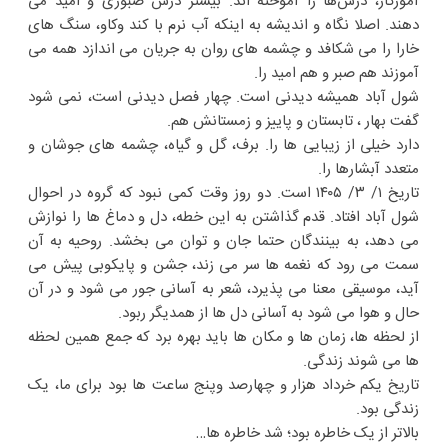
آموزگار، درس‌ها را آموخته اند. بیشتر درس صبوری و امید می
دهند. اصلا نگاه و اندیشه به اینکه آب نرم با کند و‌کاو، سنگ های
خارا را می شکافد و چشمه های روان به جریان می اندازد همه می
آموزند هم صبر و هم امید را.
شول آباد همیشه دیدنی است. چهار فصل دیدنی است، نمی شود
گفت بهار ، تابستان و پاییز و زمستانش هم.
دارد خیلی از زیبایی ها را. برف، گل و گیاه، چشمه های جوشان و
متعدد آبشارها را.
تاریخ ۱/ ۳/ ۱۴۰۵ است. دو روز وقت کمی نبود که گروه در احوال
شول آباد افتاد. قدم گذاشتن به این خطه، دل و دماغ ها را نوازش
می دهد، به بینندگان حتما جان و توان می بخشد. روحیه به آن
سمت می رود که نغمه ها سر می زند، جشن و پایکوبی پیش می
آید، موسیقی معنا می پذیرد، شعر به آسانی جور می شود و در آن
حال و هوا می شود به آسانی دل ها از همدیگر ربود.
از لحظه ها، زمان ها و مکان ها باید بهره برد که جمع همین لحظه
ها می شوند زندگی.
تاریخ یکم خرداد هزار و چهارصد و‌پنج ساعت ها بود برای ما، یک
زندگی بود.
بالاتر از یک خاطره بود؛ شد خاطره ها…