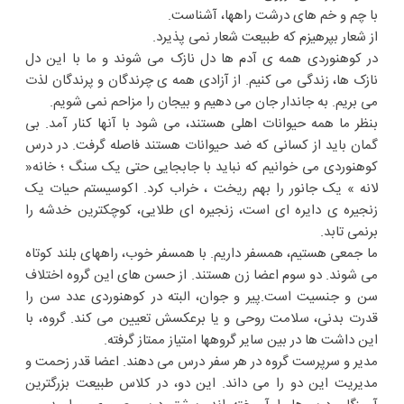
با چم و خم های درشت راهها، آشناست.
از شعار بپرهیزم که طبیعت شعار نمی پذیرد.
در کوهنوردی همه ی آدم ها دل نازک می شوند و ما با این دل
نازک ها، زندگی می کنیم. از آزادی همه ی چرندگان و پرندگان لذت
می بریم. به جاندار جان می دهیم و بیجان را مزاحم نمی شویم.
بنظر ما همه حیوانات اهلی هستند، می شود با آنها کنار آمد. بی
گمان باید از کسانی که ضد حیوانات هستند فاصله گرفت. در درس
کوهنوردی می خوانیم که نباید با جابجایی حتی یک سنگ ؛ خانه«
لانه » یک جانور را بهم ریخت ، خراب کرد. اکوسیستم حیات یک
زنجیره ی دایره ای است، زنجیره ای طلایی،‌ کوچکترین خدشه را
برنمی تابد.
ما جمعی هستیم، همسفر داریم. با همسفر خوب، راههای بلند کوتاه
می شوند. دو سوم اعضا زن هستند‌. از حسن های این گروه اختلاف
سن و جنسیت است.‌پیر و جوان، البته در کوهنوردی عدد سن را
قدرت بدنی، سلامت روحی و یا برعکسش تعیین می کند. گروه، با
این داشت ها در بین سایر گروهها امتیاز ممتاز گرفته.
مدیر و سرپرست گروه در هر سفر درس می دهند. اعضا قدر زحمت و
مدیریت این دو را می داند. این دو، در کلاس طبیعت بزرگترین