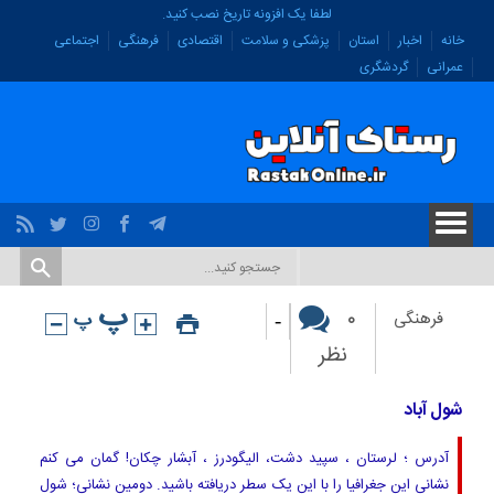
لطفا یک افزونه تاریخ نصب کنید.
خانه
اخبار
استان
پزشکی و سلامت
اقتصادی
فرهنگی
اجتماعی
عمرانی
گردشگری
-
۰
فرهنگی
نظر
شول آباد
آدرس ؛ لرستان ، سپید دشت، الیگودرز ، آبشار چکان! گمان می کنم
نشانی این جغرافیا را با این یک سطر دریافته باشید. دومین نشانی؛ شول