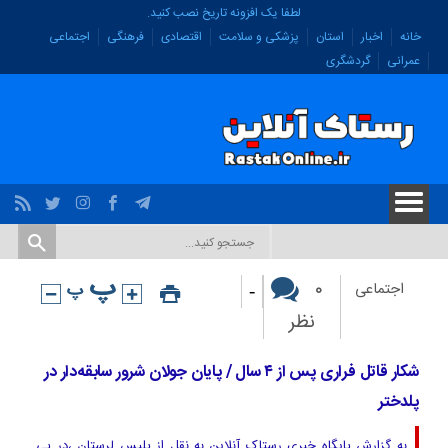
لطفا یک افزونه تاریخ نصب کنید.
خانه
اخبار
استان
پزشکی و سلامت
اقتصادی
فرهنگی
اجتماعی
عمرانی
گردشگری
-
۰
اجتماعی
نظر
شکار قاتل فراری پس از ۴ سال / پایان جولان شرور سابقه‌دار در
پلدختر
به گزارش پایگاه خبری رستاک آنلاین به نقل از پلیس لرستان ،در پی