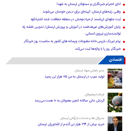
ادای احترام خبرنگاران و مسئولان لرستان به شهدا
وقتی رتبه‌های لرستان، آیینه‌ای برای دیدن خودمان می‌شوند
ثبت جلوه‌ای ارزشمند از حیات‌وحش در منطقه حفاظت شده اشترانکوه
پایان آموزش‌های غیرهدفمند در آموزش و پرورش لرستان/ تدوین نقشه راه
توانمندسازی نیروی انسانی
پیام تبریک بازرس خانه مطبوعات ورسانه های کشور به مناسبت روز خبرنگار
خبرنگار، روز را با واژه‌ها ثبت می‌کند
اقتصادی
مدیر باغبانی جهاد لرستان :
تولید سیب در لرستان به مرز ۸۵ هزار تن رسید
فرماندارمعمولان:
گردش مالی سالانه انجیر معمولان به ۱۰ همت می‌رسد
مدیرکل غله و خدمات بازرگانی لرستان :
خرید بیش از ۲۹۴ هزار تن گندم از کشاورزان لرستان