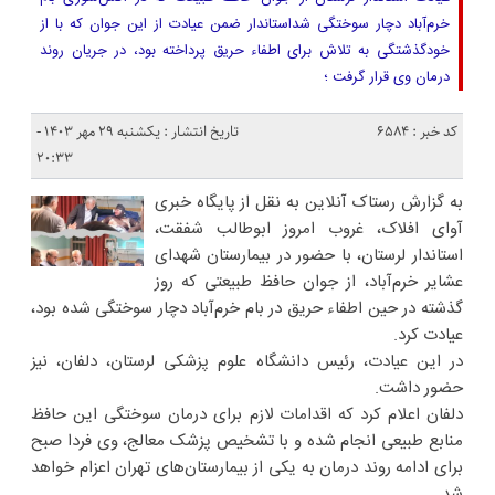
خرم‌آباد دچار سوختگی شداستاندار ضمن عیادت از این جوان که با از
خودگذشتگی به تلاش برای اطفاء حریق پرداخته بود، در جریان روند
درمان وی قرار گرفت ؛
کد خبر : 6584
تاریخ انتشار : یکشنبه ۲۹ مهر ۱۴۰۳ -
۲۰:۳۳
به گزارش رستاک آنلاین به نقل از پایگاه خبری
آوای افلاک، غروب امروز ابوطالب شفقت،
استاندار لرستان، با حضور در بیمارستان شهدای
عشایر خرم‌آباد، از جوان حافظ طبیعتی که روز
گذشته در حین اطفاء حریق در بام خرم‌آباد دچار سوختگی شده بود،
عیادت کرد.
در این عیادت، رئیس دانشگاه علوم پزشکی لرستان، دلفان، نیز
حضور داشت.
دلفان اعلام کرد که اقدامات لازم برای درمان سوختگی این حافظ
منابع طبیعی انجام شده و با تشخیص پزشک معالج، وی فردا صبح
برای ادامه روند درمان به یکی از بیمارستان‌های تهران اعزام خواهد
شد.