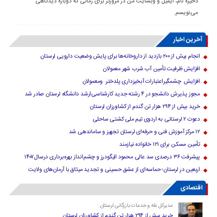
ذخیره نام، ایمیل و وبسایت من در مرورگر برای زمانی که دوباره دیدگاهی
می‌نویسم.
آخرین اخبار
انجام بیش از ۲۰۰ بازدید از داروخانه‌ها برای پایش وضعیت دارویی لرستان
افزایش ظرفیت تأمین آب شرب شهر معمولان
افزایش چشمگیراعتبارات آبخیزداری پلدختر ومعمولان
مجوز پذیرش دانشجو در ۴ رشته جدید کارشناسی‌ارشد دانشگاه لرستان صادر شد
خرید بیش از ۲۹۴ هزار تن گندم از کشاورزان لرستان
دعوت ۲ لرستانی به اردوی تیم ملی کشتی ساحلی
۱۲ مرکز آموزش فنی و حرفه‌ای لرستان تجهیز و ساماندهی شد
تأمین مسکن برای ۱۲۱ خانواده نیازمند
پیشرفت ۳۶ درصدی سد عالی محمود الیگودرز و چشم‌انداز بهره‌برداری درسال۱۴۰۷
اربعین در لرستان؛ حماسه‌ای از عشق حسینی و تجدید میثاق با آرمان‌های ولایت
اقتصادی
مدیرکل غله و خدمات بازرگانی لرستان :
خرید بیش از ۲۹۴ هزار تن گندم از کشاورزان لرستان