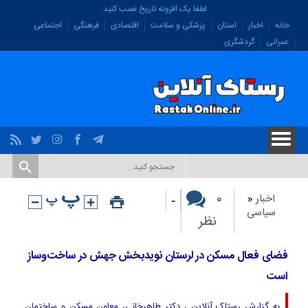
لطفا یک افزونه تاریخ نصب کنید.
خانه
اخبار
استان
پزشکی و سلامت
اقتصادی
فرهنگی
اجتماعی
عمرانی
گردشگری
-
۰
اخبار
«
سیاسی
نظر
فضای فعال مسکن در لرستان نویدبخش جهش در ساخت‌وساز
است
به گزارش رستاک آنلاین ، دکتر طاهرخانی، معاون مسکن و ساختمان