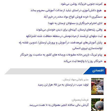
کمربند جنوبی خرم‌‌آباد روشن می‌شود
هیچ دانش‌آموزی در استان نباید از عدالت آموزشی محروم بماند
دستگیری ۱۱ خرده فروش انواع مواد مخدر در خرم آباد
ادای احترام خبرنگاران و مسئولان لرستان به شهدا
وقتی رتبه‌های لرستان، آیینه‌ای برای دیدن خودمان می‌شوند
ثبت جلوه‌ای ارزشمند از حیات‌وحش در منطقه حفاظت شده اشترانکوه
پایان آموزش‌های غیرهدفمند در آموزش و پرورش لرستان/ تدوین نقشه راه
توانمندسازی نیروی انسانی
پیام تبریک بازرس خانه مطبوعات ورسانه های کشور به مناسبت روز خبرنگار
خبرنگار، روز را با واژه‌ها ثبت می‌کند
اقتصادی
مدیر باغبانی جهاد لرستان :
تولید سیب در لرستان به مرز ۸۵ هزار تن رسید
فرماندارمعمولان:
گردش مالی سالانه انجیر معمولان به ۱۰ همت می‌رسد