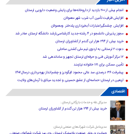
آخرین اخبار
انجام بیش از ۲۰۰ بازدید از داروخانه‌ها برای پایش وضعیت دارویی لرستان
افزایش ظرفیت تأمین آب شرب شهر معمولان
افزایش چشمگیراعتبارات آبخیزداری پلدختر ومعمولان
مجوز پذیرش دانشجو در ۴ رشته جدید کارشناسی‌ارشد دانشگاه لرستان صادر شد
خرید بیش از ۲۹۴ هزار تن گندم از کشاورزان لرستان
دعوت ۲ لرستانی به اردوی تیم ملی کشتی ساحلی
۱۲ مرکز آموزش فنی و حرفه‌ای لرستان تجهیز و ساماندهی شد
تأمین مسکن برای ۱۲۱ خانواده نیازمند
پیشرفت ۳۶ درصدی سد عالی محمود الیگودرز و چشم‌انداز بهره‌برداری درسال۱۴۰۷
اربعین در لرستان؛ حماسه‌ای از عشق حسینی و تجدید میثاق با آرمان‌های ولایت
اقتصادی
مدیرکل غله و خدمات بازرگانی لرستان :
خرید بیش از ۲۹۴ هزار تن گندم از کشاورزان لرستان
مدیرعامل شرکت شهرک‌های صنعتی لرستان:
حمایت و رونق صنعت پلاستیک لرستان روی میز شرکت شهرکهای صنعتی