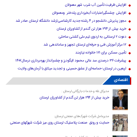
افزایش ظرفیت تأمین آب شرب شهر معمولان
افزایش چشمگیراعتبارات آبخیزداری پلدختر ومعمولان
مجوز پذیرش دانشجو در ۴ رشته جدید کارشناسی‌ارشد دانشگاه لرستان صادر شد
خرید بیش از ۲۹۴ هزار تن گندم از کشاورزان لرستان
دعوت ۲ لرستانی به اردوی تیم ملی کشتی ساحلی
۱۲ مرکز آموزش فنی و حرفه‌ای لرستان تجهیز و ساماندهی شد
تأمین مسکن برای ۱۲۱ خانواده نیازمند
پیشرفت ۳۶ درصدی سد عالی محمود الیگودرز و چشم‌انداز بهره‌برداری درسال۱۴۰۷
اربعین در لرستان؛ حماسه‌ای از عشق حسینی و تجدید میثاق با آرمان‌های ولایت
اقتصادی
مدیرکل غله و خدمات بازرگانی لرستان :
خرید بیش از ۲۹۴ هزار تن گندم از کشاورزان لرستان
مدیرعامل شرکت شهرک‌های صنعتی لرستان:
حمایت و رونق صنعت پلاستیک لرستان روی میز شرکت شهرکهای صنعتی