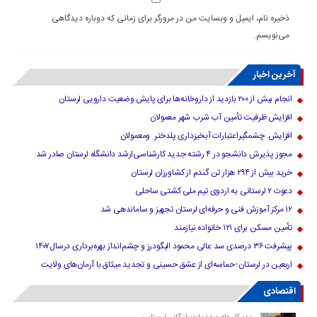
ذخیره نام، ایمیل و وبسایت من در مرورگر برای زمانی که دوباره دیدگاهی
می‌نویسم.
آخرین اخبار
انجام بیش از ۲۰۰ بازدید از داروخانه‌ها برای پایش وضعیت دارویی لرستان
افزایش ظرفیت تأمین آب شرب شهر معمولان
افزایش چشمگیراعتبارات آبخیزداری پلدختر ومعمولان
مجوز پذیرش دانشجو در ۴ رشته جدید کارشناسی‌ارشد دانشگاه لرستان صادر شد
خرید بیش از ۲۹۴ هزار تن گندم از کشاورزان لرستان
دعوت ۲ لرستانی به اردوی تیم ملی کشتی ساحلی
۱۲ مرکز آموزش فنی و حرفه‌ای لرستان تجهیز و ساماندهی شد
تأمین مسکن برای ۱۲۱ خانواده نیازمند
پیشرفت ۳۶ درصدی سد عالی محمود الیگودرز و چشم‌انداز بهره‌برداری درسال۱۴۰۷
اربعین در لرستان؛ حماسه‌ای از عشق حسینی و تجدید میثاق با آرمان‌های ولایت
اقتصادی