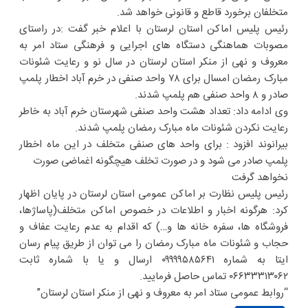
متخلفان برخورد قاطع و قانونی خواهد شد.
رئیس پلیس اماکن استان لرستان با اعلام خبر گفت :در راستای
مصوبات هماهنگی دستگاه های اجرایی و فرهنگی ستاد امر به
معروف و نهی از منکر استان لرستان در سال نو و رعایت شئونات
مبارک رمضان امسال برای ۷۸ واحد صنفی در خرم آباد اخطار پلمپ
صادر و ۸ واحد صنفی هم پلمپ شدند.
وی ادامه داد: تعداد هشت واحد صنفی شهرستان خرم آباد به خاطر
رعایت نکردن شئونات ماه مبارک رمضان پلمپ شدند.
بیرانوند افزود : برای واحد های صنفی متخلف در این ماه اخطار
پلمپ صادر می شود و در صورت تخلف هیچگونه اغماضی صورت
نخواهد گرفت
رئیس پلیس نظارت بر اماکن عمومی استان لرستان در پایان اظهار
کرد: هرگونه اخبار و اطلاعات در خصوص اماکن متخلف(پاساژها،
فروشگاه ها، سفره خانه ها و…) که اقدام به عدم رعایت عفاف و
حجاب و شئونات ماه مبارک رمضان را می توان از طریق پیام رسان
ایتا به شماره ۰۹۹۹۹۵۸۵۶۴۱ ارسال و یا با شماره ثابت
۰۶۶۳۳۳۱۳۰۶۲ تماس حاصل فرمایید.
“روابط عمومی ستاد امر به معروف و نهی از منکر استان لرستان”