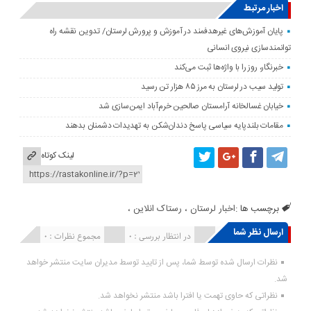
اخبار مرتبط
پایان آموزش‌های غیرهدفمند در آموزش و پرورش لرستان/ تدوین نقشه راه
توانمندسازی نیروی انسانی
خبرنگار، روز را با واژه‌ها ثبت می‌کند
تولید سیب در لرستان به مرز ۸۵ هزار تن رسید
خیابان غسالخانه آرامستان صالحین خرم‌آباد ایمن‌سازی شد
مقامات بلندپایه سیاسی پاسخ دندان‌شکن به تهدیدات دشمنان بدهند
لینک کوتاه
برچسب ها :
اخبار لرستان ، رستاک انلاین ،
ارسال نظر شما
انتشار یافته : ۰
در انتظار بررسی : 0
مجموع نظرات : 0
نظرات ارسال شده توسط شما، پس از تایید توسط مدیران سایت منتشر خواهد
شد.
نظراتی که حاوی تهمت یا افترا باشد منتشر نخواهد شد.