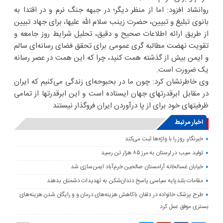
روانشاد افزود: اما از منظر دیگر؛ در جبهه جنگ نرم و در اقتدا به
بانوی تبلیغ و تبیین، حضرت زینب سلام الله علیها، برای جهاد تبیین
از طریق ارائه اطلاعات صحیح و دقیق، تحلیل شرایط روز جامعه و
تقویت نهضت مطالبه گری عمومی برای تحقق فضای رسانه‌ای سالم
و ایمن بیش از گذشته همت کنید، چرا که این همت در عصر رسانه
یک ضرورت است.
وی خاطرنشان کرد: چون ما در بحبوحه‌ای زندگی می‌کنیم که ایران
در مقابل ابرقدرتهای جهان ایستاده است و این ابرقدرتها از تمامی
ظرفیتهای خود برای از پا درآوردن ایران فروگذار نیستند
اخبار مرتبط
خبرنگار، روز را با واژه‌ها ثبت می‌کند
تولید سیب در لرستان به مرز ۸۵ هزار تن رسید
خیابان غسالخانه آرامستان صالحین خرم‌آباد ایمن‌سازی شد
مقامات بلندپایه سیاسی پاسخ دندان‌شکن به تهدیدات دشمنان بدهند
طرح پزشک خانواده در دلفان باکاهش هزینه‌های درمان و و رایگان شدن هزینه‌های
بستری موفق عمل کرد