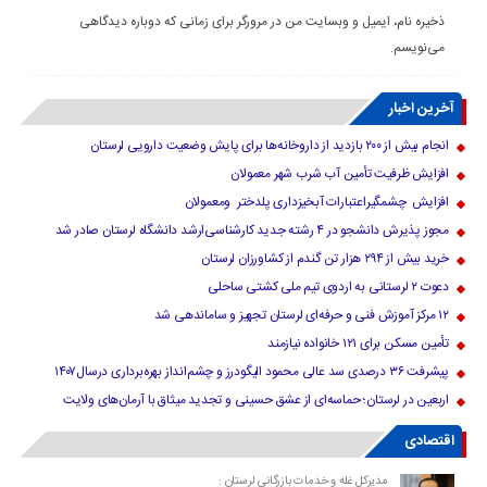
ذخیره نام، ایمیل و وبسایت من در مرورگر برای زمانی که دوباره دیدگاهی
می‌نویسم.
آخرین اخبار
انجام بیش از ۲۰۰ بازدید از داروخانه‌ها برای پایش وضعیت دارویی لرستان
افزایش ظرفیت تأمین آب شرب شهر معمولان
افزایش چشمگیراعتبارات آبخیزداری پلدختر ومعمولان
مجوز پذیرش دانشجو در ۴ رشته جدید کارشناسی‌ارشد دانشگاه لرستان صادر شد
خرید بیش از ۲۹۴ هزار تن گندم از کشاورزان لرستان
دعوت ۲ لرستانی به اردوی تیم ملی کشتی ساحلی
۱۲ مرکز آموزش فنی و حرفه‌ای لرستان تجهیز و ساماندهی شد
تأمین مسکن برای ۱۲۱ خانواده نیازمند
پیشرفت ۳۶ درصدی سد عالی محمود الیگودرز و چشم‌انداز بهره‌برداری درسال۱۴۰۷
اربعین در لرستان؛ حماسه‌ای از عشق حسینی و تجدید میثاق با آرمان‌های ولایت
اقتصادی
مدیرکل غله و خدمات بازرگانی لرستان :