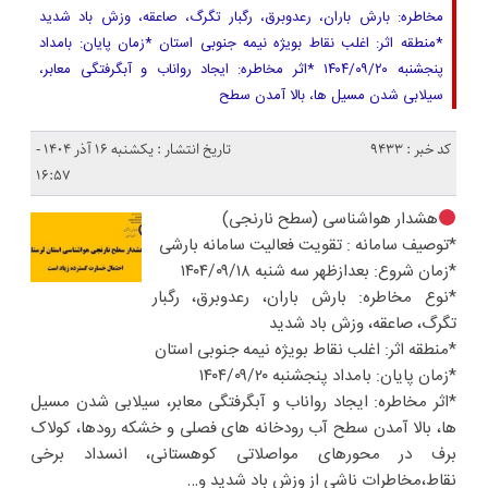
مخاطره: بارش باران، رعدوبرق، رگبار تگرگ، صاعقه، وزش باد شدید
*منطقه اثر: اغلب نقاط بویژه نیمه جنوبی استان *زمان پایان: بامداد
پنجشنبه ۱۴۰۴/۰۹/۲۰ *اثر مخاطره: ایجاد رواناب و آبگرفتگی معابر،
سیلابی شدن مسیل ها، بالا آمدن سطح
کد خبر : 9433
تاریخ انتشار : یکشنبه ۱۶ آذر ۱۴۰۴ -
۱۶:۵۷
هشدار هواشناسی (سطح نارنجی)
*توصیف سامانه : تقویت فعالیت سامانه بارشی
*زمان شروع: بعدازظهر سه شنبه ۱۴۰۴/۰۹/۱۸
*نوع مخاطره: بارش باران، رعدوبرق، رگبار
تگرگ، صاعقه، وزش باد شدید
*منطقه اثر: اغلب نقاط بویژه نیمه جنوبی استان
*زمان پایان: بامداد پنجشنبه ۱۴۰۴/۰۹/۲۰
*اثر مخاطره: ایجاد رواناب و آبگرفتگی معابر، سیلابی شدن مسیل
ها، بالا آمدن سطح آب رودخانه های فصلی و خشکه رودها، کولاک
برف در محورهای مواصلاتی کوهستانی، انسداد برخی
نقاط،مخاطرات ناشی از وزش باد شدید و…