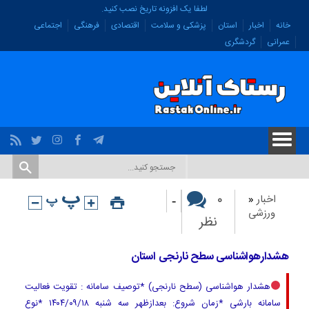
لطفا یک افزونه تاریخ نصب کنید.
خانه
اخبار
استان
پزشکی و سلامت
اقتصادی
فرهنگی
اجتماعی
عمرانی
گردشگری
-
۰
اخبار
«
ورزشی
نظر
هشدارهواشناسی سطح نارنجی استان
هشدار هواشناسی (سطح نارنجی) *توصیف سامانه : تقویت فعالیت
سامانه بارشی *زمان شروع: بعدازظهر سه شنبه ۱۴۰۴/۰۹/۱۸ *نوع