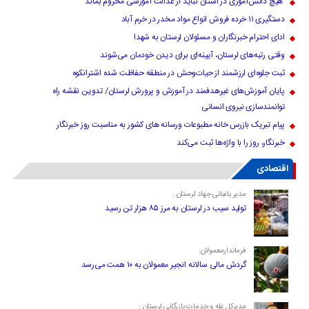
هیچ دانش‌آموزی در استان نباید از عدالت آموزشی محروم بماند
دستگیری ۱۱ خرده فروش انواع مواد مخدر در خرم آباد
ادای احترام خبرنگاران و مسئولان لرستان به شهدا
وقتی رتبه‌های لرستان، آیینه‌ای برای دیدن خودمان می‌شوند
ثبت جلوه‌ای ارزشمند از حیات‌وحش در منطقه حفاظت شده اشترانکوه
پایان آموزش‌های غیرهدفمند در آموزش و پرورش لرستان/ تدوین نقشه راه
توانمندسازی نیروی انسانی
پیام تبریک بازرس خانه مطبوعات ورسانه های کشور به مناسبت روز خبرنگار
خبرنگار، روز را با واژه‌ها ثبت می‌کند
اقتصادی
مدیر باغبانی جهاد لرستان :
تولید سیب در لرستان به مرز ۸۵ هزار تن رسید
فرماندارمعمولان:
گردش مالی سالانه انجیر معمولان به ۱۰ همت می‌رسد
مدیرکل غله و خدمات بازرگانی لرستان :