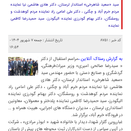
سید «سعید شاهرخی» استاندار لرستان، دکتر هادی هاشمی نیا نماینده
مردم خرم آباد و چگنی ، دکتر علی امامی راد نماینده مردم کوهدشت و
رومشگان، دکتر بهنام گودرزی نماینده الیگودرز، سید حمیدرضا کاظمی
نماینده
کد خبر : 8751
تاریخ انتشار : جمعه ۷ شهریور ۱۴۰۴ -
۱۶:۵۴
به گزارش رستاک آنلاین ،
مراسم استقبال از دکتر
« سیدرضا صالحی امیری» وزیر میراث‌فرهنگی،
گردشگری و صنایع دستی با حضور مهندس سید
«سعید شاهرخی» استاندار لرستان، دکتر هادی
هاشمی نیا نماینده مردم خرم آباد و چگنی ، دکتر علی امامی راد
نماینده مردم کوهدشت و رومشگان، دکتر بهنام گودرزی نماینده
الیگودرز، سید حمیدرضا کاظمی نماینده پلدختر و معمولان، معاونین
استانداری لرستان ، مدیران دستگاه های اجرایی، هییت همراه و …
در فرودگاه خرم آباد، برگزار شد.
غبارروبی گلزار شهدا، دیدار با خانواده شهید « ابوذر مرادی» ، شرکت
در آیین سپاس از دست اندرکاران ثبت محوطه های پیش از باستان