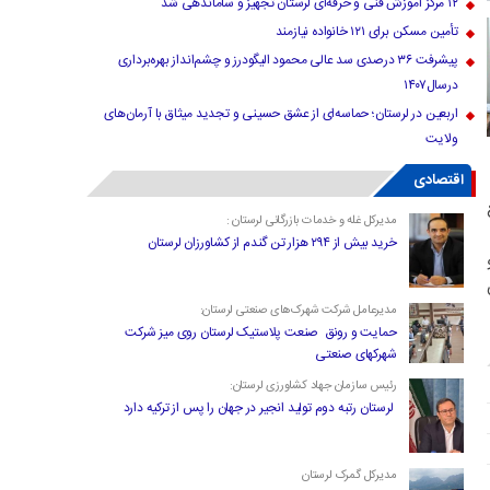
۱۲ مرکز آموزش فنی و حرفه‌ای لرستان تجهیز و ساماندهی شد
تأمین مسکن برای ۱۲۱ خانواده نیازمند
پیشرفت ۳۶ درصدی سد عالی محمود الیگودرز و چشم‌انداز بهره‌برداری
درسال۱۴۰۷
اربعین در لرستان؛ حماسه‌ای از عشق حسینی و تجدید میثاق با آرمان‌های
ولایت
اقتصادی
غ
مدیرکل غله و خدمات بازرگانی لرستان :
خرید بیش از ۲۹۴ هزار تن گندم از کشاورزان لرستان
مدیرعامل شرکت شهرک‌های صنعتی لرستان:
حمایت و رونق صنعت پلاستیک لرستان روی میز شرکت
شهرکهای صنعتی
رئیس سازمان جهاد کشاورزی لرستان:
لرستان رتبه دوم تولید انجیر در جهان را پس از ترکیه دارد
مدیرکل گمرک لرستان