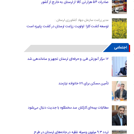
صادرات ۵۴ هزار تن کالا از لرستان به خارج از کشور
مدیر زراعت سازمان جهاد کشاورزی لرستان :
توسعه کشت کلزا اولویت زراعت لرستان در کشت پاییزه است
اجتماعی
۱۲ مرکز آموزش فنی و حرفه‌ای لرستان تجهیز و ساماندهی شد
تأمین مسکن برای ۱۲۱ خانواده نیازمند
مطالبات بیمه‌ای کارکنان سد مخملکوه با جدیت دنبال می‌شود
تردد ۹.۳ میلیون وسیله نقلیه در جاده‌های لرستان در طرح