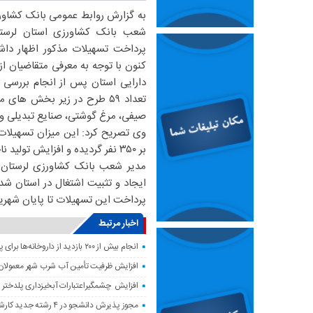
به گزارش روابط عمومی بانک کشاورز
شعب بانک کشاورزی استان لرستا
کنون با توجه به معرفی متقاضیان از
تعداد ۵۹ طرح در زیر بخش ه
صیفی، مرغ گوشتی، صنایع تبدیلی و
بر ۳۵۰ نفر گردیده و افزایش تولید ناخالص استان را به همراه داشته است.
مدیر شعب بانک کشاورزی لرستان 
ایجاد و تثبیت اشتغال در استان شد
پرداخت این تسهیلات تا پایان شهری
اخبار مرتبط
انجام بیش از ۲۰۰ بازدید از داروخانه‌ها برای پایش وضعیت دارویی لرستان
افزایش ظرفیت تأمین آب شرب شهر معمولان
افزایش چشمگیراعتبارات آبخیزداری پلدختر 
مجوز پذیرش دانشجو در ۴ رشته جدید کارشناسی‌ارشد دانشگاه لرستان صادر شد