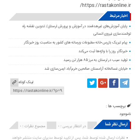
https://rastakonline.ir/
اخبار مرتبط
پایان آموزش‌های غیرهدفمند در آموزش و پرورش لرستان/ تدوین نقشه راه
توانمندسازی نیروی انسانی
پیام تبریک بازرس خانه مطبوعات ورسانه های کشور به مناسبت روز خبرنگار
خبرنگار، روز را با واژه‌ها ثبت می‌کند
تولید سیب در لرستان به مرز ۸۵ هزار تن رسید
خیابان غسالخانه آرامستان صالحین خرم‌آباد ایمن‌سازی شد
لینک کوتاه
برچسب ها :
ناموجود
ارسال نظر شما
انتشار یافته : ۰
در انتظار بررسی : 0
مجموع نظرات : 0
نظرات ارسال شده توسط شما، پس از تایید توسط مدیران سایت منتشر خواهد