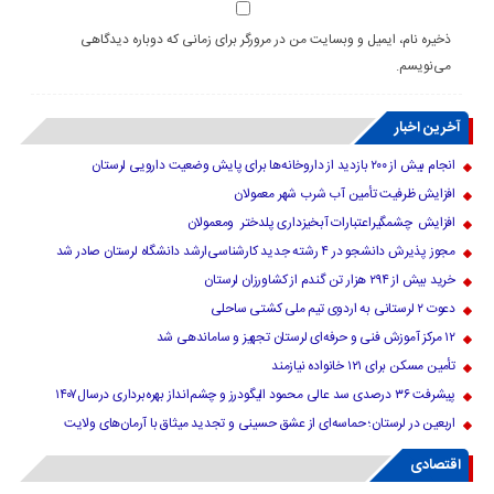
ذخیره نام، ایمیل و وبسایت من در مرورگر برای زمانی که دوباره دیدگاهی
می‌نویسم.
آخرین اخبار
انجام بیش از ۲۰۰ بازدید از داروخانه‌ها برای پایش وضعیت دارویی لرستان
افزایش ظرفیت تأمین آب شرب شهر معمولان
افزایش چشمگیراعتبارات آبخیزداری پلدختر ومعمولان
مجوز پذیرش دانشجو در ۴ رشته جدید کارشناسی‌ارشد دانشگاه لرستان صادر شد
خرید بیش از ۲۹۴ هزار تن گندم از کشاورزان لرستان
دعوت ۲ لرستانی به اردوی تیم ملی کشتی ساحلی
۱۲ مرکز آموزش فنی و حرفه‌ای لرستان تجهیز و ساماندهی شد
تأمین مسکن برای ۱۲۱ خانواده نیازمند
پیشرفت ۳۶ درصدی سد عالی محمود الیگودرز و چشم‌انداز بهره‌برداری درسال۱۴۰۷
اربعین در لرستان؛ حماسه‌ای از عشق حسینی و تجدید میثاق با آرمان‌های ولایت
اقتصادی