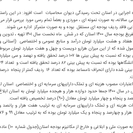
ن اینکه تعداد ۱۳۹ دستگاه اجرایی در استان تحت رسیدگی دیوان محاسبات است افزود: در این راستا
ی سالانه، به صورت نمونه ای ، موردی و بعضاً تمام رسی مورد بررسی قرار می
وی اظهار داشت: بر اساس گزارش تفریغ بودجه سال ۱۴۰۰ استان که در شش ماه نخست سال ۱۴۰۱ تهیه ، تدوی
 هفتاد و هشت میلیارد تومان درآمد و منابع عمومی و اختصاصی (استانی و
 شده که از این میزان هزارو دویست و چهل و هفت میلیارد تومان مربوط
به منابع و درآمدهای عمومی استانی بوده که نسبت به پیش بینی ها ۱۰۷ درصد تحقق یافته و نهصد و سی میلیار
تومان مربوط به درآمد اختصاصی دانشگاهها بوده که نسبت به پیش بینی ۸۲ درصد تحق
ردیف درآمدی نسبت به مبالغ پیش بینی شده دارای انحراف نامساعد بوده که تعداد ۱۶ ردیف کمتر از پنجاه در
ت.
عتبارات مصوب هزینه ای و تملک داراییهای سرمایه ای و اختصاصی استان از
محل اعتبارات استانی ، ملی و ابلاغی در سال ۱۴۰۰ جمعا حدود دوازده هزار و هیجده میلیارد تومان به استان ابلاغ
چهار میلیارد تومان معادل (۹۰) درصد تخصیص یافته است.
رات هزینه ای و تملک داراییهای سرمایه ای به ترتیب هفت هزار و پانصد و
شصت و هفت میلیارد تومان و چهار هزار و چهارصد و پنجاه و یک میلیارد تومان بوده که ب
وی با بیان اینکه ۶۹ درصد اعتبارات به صورت ملی و ابلاغی و خارج از مکانیزم بودجه استان(جدول شمار