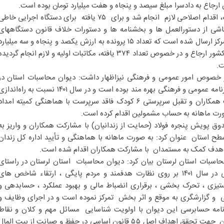
 ارجاع به دادسرا مبلغ سیصد و پنجاه و هفت میلیارد تومان بوده است.
وی افزود: در خصوص تعداد۱۹۰ یافته، اقدام اصلاحی لازم انجام شد و برای ۷۵ یافته برای دستگاه اجرایی خاط
ر شده ، تعداد ۳۰ یافته ناشی از دستورالعمل ها و بخشنامه ها و دستورات خلاف قانون دستگاههای
مرکزی جهت طی مراحل قانونی به مرکز ارسال شده است که تعداد ۱۵ پرونده به ارزش یکصد و پنجاه و سه میلیار
تومان به دادسرای دیوان محاسبات کشور ارجاع و در خصوص تعداد ۳۷۴ یافته، مکاتبات اولیه و لازم انجام گردید
ت.
 خصوص امور عمومی و فرهنگی نیزاظهار داشت: دیوان محاسبات استان در
کنار فعالیتهای نظارتی خود از سایر برنامه عمومی و فرهنگی بهره مند بوده است و در سال ۱۴۰۱ نسبت به راه‌اند
طرح صندوق اکرام ایتام با مشارکت همکاران و تقبل سرپرستی ۶ کودک فاقد سرپرست با هماهنگی کمیته امدا
صورت ماهانه به حساب مشمولین اقدام کرده است.
دوق پویش پنجره فولاد (حمایت از زندانیان) با مشارکت همکاران و واریز به
طح استان عنوان کرد: به صورت ماهانه با هماهنگی و تأیید اداره کل زندان
ا هدف کمک به مستمدان با مشارکت همکاران اقدام شده است.
حاسبات استان لرستان بیان کرد: دیوان محاسبات استان لرستان در راستای
سیاستها و اولویتهای ابلاغی نظارتی در سال ۱۴۰۱ بر روی نظارت هدفمند و مردم پایگی ، ارتقاء شاخص های
یزی ، تحرک بخشی ، برقراری انضباط مالی و بهبود عملکرد ، حسابدهی و
 گزارشگری به موقع و اثر بخش تمرکز نموده است و در اجرای وظایف و
رنامه حسابرسی این دیوان با اولویت شناسایی مسائل مهم و کلان و نقاط
آسیب زای دستگاههای اجرایی استان جهت تحقق اهداف اصل ۵۵ قانون اساسی در حفظ و صیانت از بیت الما