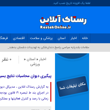
لطفا یک افزونه تاریخ نصب کنید.
خانه
اخبار
استان
پزشکی و سلامت
اقتصادی
فرهنگ
مقامات بلندپایه سیاسی پاسخ دندان‌شکن به تهدیدات دشمنان بدهند_
۰ نظر
اخبار
«
استان
«
ورزشی
پیگیری دیوان محاسبات نتایج بسیا
به گزارش رستاک انلاین ، مدیرکل دیو
زمانی با رصد و کنترل فعالیتها و عملک