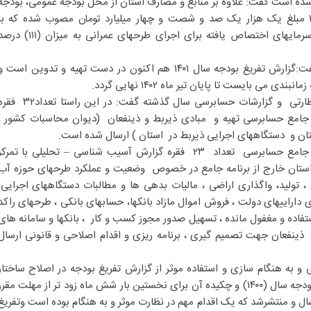
 شده است گفت: علاوه بر منابع و مصارف استان از محل بودجه عمومی، بودجه
شرکتهای دولتی استان در سال ۱۴۰۰ مبلغ یک هزار یک صد و شصت و چهار میلیارد تومان مصوب شده که با
احتساب اعتبارات تملک داراییهای سرمایهای اختصاص یافته برای اجرای طرحهای عمرانی به میزان (۱۱
مدیرکل دیوان محاسبات لرستان گفت:گزارش تفریغ بودجه سال ۱۴۰۱ هم اکنون در دست تهیه و تدوین است 
 می بایست تا پایان تیر ماه ۱۴۰۲ نهایی گردد.
جمالی نژاد با اشاره به فعالیتهای نظارتی و گزارشات حسابرسی سال گذشته گفت: در این راستا تعد
 جامع حسابرسی تهیه و مبادی ذیربط و ذینفعان (دیوان محاسبات کشور ،
ن و دستگاههای اجرایی ذیربط در استان ) ارسال شده است.
وی افزود: علاوه بر گزارشات برنامه جامع حسابرسی تعداد ۲۳ فقره گزارش آسیب شناسی – تحلیلی با تمرک
ر استان خارج از برنامه جامع در خصوص وضعیت و عملکرد طرحهای حوزه آب
 ، تولید، واگذاری اراضی ، مالیات بدهی ها و مطالبات دستگاههای اجرایی،
 داراییهای دولت ، فروش اموال مازاد بانکها، حسابهای بانکی ، طرحهای راکد
استفاده و مغفول مانده ، تسهیل صدور مجوز کسب و کار ، بانکها و سامانه های
و ذینفعان جهت تصمیم گیری ، برنامه ریزی و اقدام اصلاحی و قانونی ارسال
و به هنگام سازی و استفاده موثر از گزارش تفریغ بودجه در اصلاح ساختار
بودجه سنوات آتی ، گزارش تفریغ بودجه سال (۱۴۰۰) و چکیده آن برای نخستین بار شش ماه زود تر از مهلت مقرر
ل و منتشرشد که یک اقدام مهم در نظارت موثر و به هنگام بوده است وتفریغ