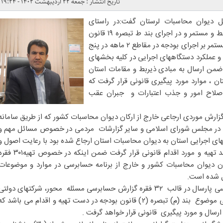
تاریخ انتشار : جمعه ۲۲ اردیبهشت ۱۴۰۲ - ۱۹:۲۴
ل دیوان محاسبات لرستان گفت:در راستای
سیاستهای پیشگیرانه و نظارت بر خط و مستمر و در اجرای بند ط تبصره ۱۹ قانون
بودجه سال ۱۴۰۱ ، گزارشات نظارت مستمر بر اجرای بودجه در مقاطع ۲ ماهه در پنج
ا و عملکرد دستگاههای اجرایی در کلیه بخشهای
 ضمن ارسال به مبادی ذیربط و مقامات استان
 ، موارد مورد پیگیری قانونی قرار گرفت که
اصلاح امور و جذب اعتبارات و جبران عقب
 همچنین تعداد ۶۲ فقره گزارش موردی ارجاعی خارج از ارکان دیوان محاسبات کشور که از طریق سامانه
مایندگان استان در مجلس شورای اسلامی و سایر گزارشات مردمی در خصوص مسائل مهم و
ی اجرایی استان به دیوان محاسبات استان ارجاع شده بود با رعایت اصول و
آیین رفتار حرفه ای به صورت مستند تهیه و مورد اقدام قانونی قرار گرفت ضمن اینکه در خصوص ت
ن دیوان محاسبات کشور و خارج از برنامه حسابرسی در موارد و موضوعات
ل شده است.
جمالی نژاد ادامه داد: برنامه حسابرسی پارسال در قالب ۳۲ فقره گزارش حسابرسی مسئله محور، شرکتهای دولت
و شبه دولتی و دارای مالکیت عمومی موضوع بند (م) تبصره (۲) قانون بودجه در دست تهیه و اقدام می باشد ک
رسال و مورد پیگیری قانونی قرار خواهد گرفت .