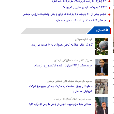
۴۳ پروژه آموزشی در لرستان بهره‌برداری می‌شود
۳۲۳ کانون خطر ایمن سازی و تجهیز شد
انجام بیش از ۲۰۰ بازدید از داروخانه‌ها برای پایش وضعیت دارویی لرستان
افزایش ظرفیت تأمین آب شرب شهر معمولان
اقتصادی
فرماندارمعمولان:
گردش مالی سالانه انجیر معمولان به ۱۰ همت می‌رسد
مدیرکل غله و خدمات بازرگانی لرستان :
خرید بیش از ۲۹۴ هزار تن گندم از کشاورزان لرستان
هیه۳۰۱ فقره
مدیرعامل شرکت شهرک‌های صنعتی لرستان:
حمایت و رونق صنعت پلاستیک لرستان روی میز شرکت
شهرکهای صنعتی
ی
رئیس سازمان جهاد کشاورزی لرستان:
ه
لرستان رتبه دوم تولید انجیر در جهان را پس از ترکیه دارد