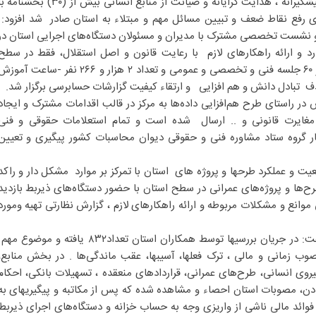
وی با بیان اینکه در راستای نقش پیشگیرانه ، هدایت گرایانه و صیانت از منابع انسانی بیش از (۳۰) بخشنام
ای رفع نقاط ضعف و تبیین مسائل مهم و مبتلاء به استان صادر شد افزود:
جلسه و دیدار و نشست تخصصی مشترک با مدیران و مسئولان دستگاه‌های اجرایی استان در
رد و ارائه راهکارهای لازم با رعایت قانون و اصل استقلال، فقط در سطح
مدیریت استان برگزار شد و بیش از ۶۰ جلسه فنی و تخصصی و عمومی و تعداد ۲ هزار و ۲۶۶ نفر -ساعت آمو
 تبادل دانش و هم افزایی و ارتقاء کیفیت گزارشات حسابرسی برگزار شد.
تعداد ۳۸ فقره گزارش در راستای طرح هم‌افزایی داده‌ها به مرکز در قالب اقدامات مشترک و ایجاد
 مغایرت قانونی و .. ارسال شده است و تمام استعلامات حقوقی و فنی
کار گروه ستاد مشاوره فنی و حقوقی دیوان محاسبات کشور پیگیری و تعیین
یت و عملکرد طرحها و پروژه های استان با تمرکز بر موارد مشکل دار و راکد
ت از طرح‌ها و پروژه‌های عمرانی در سطح استان با حضور دستگاه‌های ذیربط بازدید
وانع و مشکلات مربوطه و ارائه راهکارهای لازم ، گزارش نظارتی تهیه ومورد
مدیرکل دیوان محاسبات لرستان گفت: در جریان بررسیها توسط همکاران استان تعداد۸۳۲ یافته و موضوع م
صوب زمانی و مالی ، ترک فعلها، آسیبها، عقب ماندگی‌ها . در بخش منابع،
یروی انسانی، طرح‌های عمرانی، قراردادهای منعقده ، تسهیلات بانکی، احکام
معادن، مصوبات استان احصاء و مشاهده شده که پس از مکاتبه و پیگیریهای به
 فوائد مالی ناشی از واریزی وجه به حساب خزانه و دستگاه‌های اجرای ذیربط