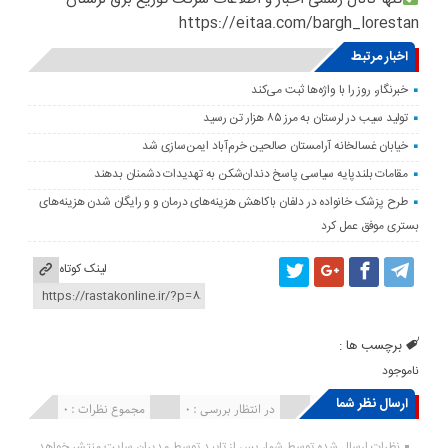
https://eitaa.com/bargh_lorestan
اخبار مرتبط
خبرنگار، روز را با واژه‌ها ثبت می‌کند
تولید سیب در لرستان به مرز ۸۵ هزار تن رسید
خیابان غسالخانه آرامستان صالحین خرم‌آباد ایمن‌سازی شد
مقامات بلندپایه سیاسی پاسخ دندان‌شکن به تهدیدات دشمنان بدهند
طرح پزشک خانواده در دلفان باکاهش هزینه‌های درمان و و رایگان شدن هزینه‌های
بستری موفق عمل کرد
لینک کوتاه
برچسب ها :
ناموجود
ارسال نظر شما
انتشار یافته : ۰
در انتظار بررسی : 0
مجموع نظرات : 0
نظرات ارسال شده توسط شما، پس از تایید توسط مدیران سایت منتشر خواهد