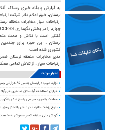
به گزارش پایگاه خبری رستاک آنلا
لرستان، طبق اعلام نظر شرکت ارتباط
چهارم را در بخش نگهداری ACCESS شبکه ارتباطات سیار را از آن خود کند.
گفتنی است با تلاش و همت متخص
لرستان ، این حوزه برای چندمین د
کشوری شده است.
مدیر مخابرات منطقه لرستان ضمن
ارتباطات سیار ، از تلاش تمامی همکار
اخبار مرتبط
تولید سیب در لرستان به مرز ۸۵ هزار تن رسید
خیابان غسالخانه آرامستان صالحین خرم‌آباد
مقامات بلندپایه سیاسی پاسخ دندان‌شکن ب
طرح پزشک خانواده در دلفان باکاهش هزینه‌
گردش مالی سالانه انجیر معمولان به ۱۰ همت می‌رسد