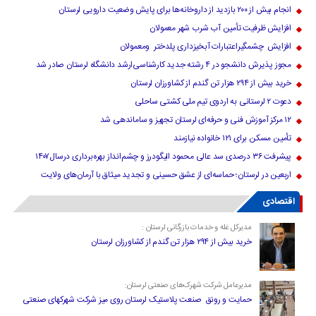
انجام بیش از ۲۰۰ بازدید از داروخانه‌ها برای پایش وضعیت دارویی لرستان
افزایش ظرفیت تأمین آب شرب شهر معمولان
افزایش چشمگیراعتبارات آبخیزداری پلدختر ومعمولان
مجوز پذیرش دانشجو در ۴ رشته جدید کارشناسی‌ارشد دانشگاه لرستان صادر شد
خرید بیش از ۲۹۴ هزار تن گندم از کشاورزان لرستان
دعوت ۲ لرستانی به اردوی تیم ملی کشتی ساحلی
۱۲ مرکز آموزش فنی و حرفه‌ای لرستان تجهیز و ساماندهی شد
تأمین مسکن برای ۱۲۱ خانواده نیازمند
پیشرفت ۳۶ درصدی سد عالی محمود الیگودرز و چشم‌انداز بهره‌برداری درسال۱۴۰۷
اربعین در لرستان؛ حماسه‌ای از عشق حسینی و تجدید میثاق با آرمان‌های ولایت
اقتصادی
مدیرکل غله و خدمات بازرگانی لرستان :
خرید بیش از ۲۹۴ هزار تن گندم از کشاورزان لرستان
مدیرعامل شرکت شهرک‌های صنعتی لرستان:
حمایت و رونق صنعت پلاستیک لرستان روی میز شرکت شهرکهای صنعتی