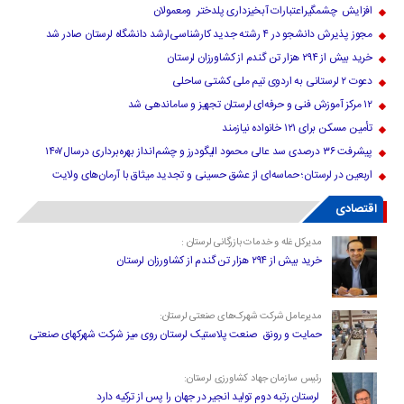
افزایش چشمگیراعتبارات آبخیزداری پلدختر ومعمولان
مجوز پذیرش دانشجو در ۴ رشته جدید کارشناسی‌ارشد دانشگاه لرستان صادر شد
خرید بیش از ۲۹۴ هزار تن گندم از کشاورزان لرستان
دعوت ۲ لرستانی به اردوی تیم ملی کشتی ساحلی
۱۲ مرکز آموزش فنی و حرفه‌ای لرستان تجهیز و ساماندهی شد
تأمین مسکن برای ۱۲۱ خانواده نیازمند
پیشرفت ۳۶ درصدی سد عالی محمود الیگودرز و چشم‌انداز بهره‌برداری درسال۱۴۰۷
اربعین در لرستان؛ حماسه‌ای از عشق حسینی و تجدید میثاق با آرمان‌های ولایت
اقتصادی
مدیرکل غله و خدمات بازرگانی لرستان :
خرید بیش از ۲۹۴ هزار تن گندم از کشاورزان لرستان
مدیرعامل شرکت شهرک‌های صنعتی لرستان:
حمایت و رونق صنعت پلاستیک لرستان روی میز شرکت شهرکهای صنعتی
رئیس سازمان جهاد کشاورزی لرستان:
لرستان رتبه دوم تولید انجیر در جهان را پس از ترکیه دارد