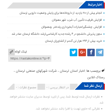
اخبار مرتبط
انجام بیش از ۲۰۰ بازدید از داروخانه‌ها برای پایش وضعیت دارویی لرستان
افزایش ظرفیت تأمین آب شرب شهر معمولان
افزایش چشمگیراعتبارات آبخیزداری پلدختر ومعمولان
مجوز پذیرش دانشجو در ۴ رشته جدید کارشناسی‌ارشد دانشگاه لرستان صادر شد
خرید بیش از ۲۹۴ هزار تن گندم از کشاورزان لرستان
لینک کوتاه
برچسب ها :
اخبار استان لرستان ، شرکت شهرکهای صنعتی لرستان ،
رستاک انلاین
ارسال نظر شما
انتشار یافته : ۰
در انتظار بررسی : 0
مجموع نظرات : 0
نظرات ارسال شده توسط شما، پس از تایید توسط مدیران سایت منتشر خواهد
شد.
نظراتی که حاوی تهمت یا افترا باشد منتشر نخواهد شد.