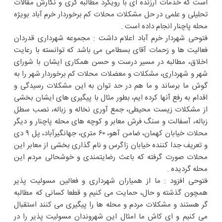
است که خدمات ارزنده ای با رویکرد مطالبه گری و نگارش مقالات
تحلیلی و علمی در حل مشکلات محلات کم برخوردار خرم آباد بویژه
محله پاچنار انجام داده است .
فتوحی شهردار خرم آباد اعلام داشت : مجموعه شهرداری قدردان
فعالیت ها و زحمات آقای بسطامی می باشد که توانسته با رعایت
اخلاق، مطالبه در مسیر درست و حسن همکاری ایشان با شورای
شهر و شهرداری، مشکلات و معضلات محلات کم برخوردار شهر را به
گوش ما برساند و ما هم در حد توان به این مشکلات رسیدگی و
اقدام به رفع آنها کرده ایم، بطور مثال با پیگیری های ایشان بخشی
از مشکلات زیست محیطی، جمع آوری نخاله و زباله، نصب سطل
زباله، آسفالت و سنگ فرش معابر و کوچه های محله پاچنار و دیگر
محلات خیابان کهمان، ضامن آهو، ۶۰ متری، جهانگیرآباد، پل ۹ دی
و تعریف جدا کننده خیابان زاگرس و نام گذاری بخشی از معابر این
محلات صورت گرفته که باعث رضایتمندی و خوشحالی مردم این
محله گردیده .
فتوحی افزود : ما از همیاران شهرداری و فعالین مسولیت پذیر
همچون گذشته و حال، حمایت می کنیم و قطعا کسانی که مطالبه
گر هستند و مشکلات مردم و محله ها را پیگیری می کنند استقبال
می کنیم و ای کاش ما امثال این شهروندان مسولیت پذیر را در