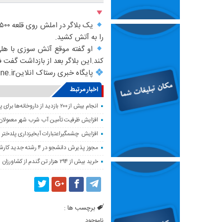
را به آتش کشید.
او گفته موقع آتش سوزی با هلی‌ش
کند.‌این بلاگر بعد از بازداشت گفت ف
پایگاه خبری رستاک انلاینhttps://rastakonline.ir
اخبار مرتبط
انجام بیش از ۲۰۰ بازدید از داروخانه‌ها برای پایش وضعیت دارویی لرستان
افزایش ظرفیت تأمین آب شرب شهر معمولان
افزایش چشمگیراعتبارات آبخیزداری پلدختر 
مجوز پذیرش دانشجو در ۴ رشته جدید کارشناسی‌ارشد دانشگاه لرستان صادر شد
خرید بیش از ۲۹۴ هزار تن گندم از کشاورزان لرستان
برچسب ها :
ناموجود