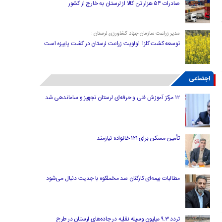
صادرات ۵۴ هزار تن کالا از لرستان به خارج از کشور
مدیر زراعت سازمان جهاد کشاورزی لرستان :
توسعه کشت کلزا اولویت زراعت لرستان در کشت پاییزه است
اجتماعی
۱۲ مرکز آموزش فنی و حرفه‌ای لرستان تجهیز و ساماندهی شد
تأمین مسکن برای ۱۲۱ خانواده نیازمند
مطالبات بیمه‌ای کارکنان سد مخملکوه با جدیت دنبال می‌شود
تردد ۹.۳ میلیون وسیله نقلیه در جاده‌های لرستان در طرح