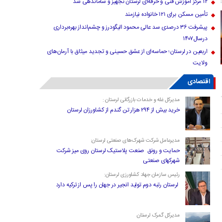
۱۲ مرکز آموزش فنی و حرفه‌ای لرستان تجهیز و ساماندهی شد
تأمین مسکن برای ۱۲۱ خانواده نیازمند
پیشرفت ۳۶ درصدی سد عالی محمود الیگودرز و چشم‌انداز بهره‌برداری
درسال۱۴۰۷
اربعین در لرستان؛ حماسه‌ای از عشق حسینی و تجدید میثاق با آرمان‌های
ولایت
اقتصادی
مدیرکل غله و خدمات بازرگانی لرستان :
خرید بیش از ۲۹۴ هزار تن گندم از کشاورزان لرستان
مدیرعامل شرکت شهرک‌های صنعتی لرستان:
حمایت و رونق صنعت پلاستیک لرستان روی میز شرکت
شهرکهای صنعتی
رئیس سازمان جهاد کشاورزی لرستان:
لرستان رتبه دوم تولید انجیر در جهان را پس از ترکیه دارد
مدیرکل گمرک لرستان