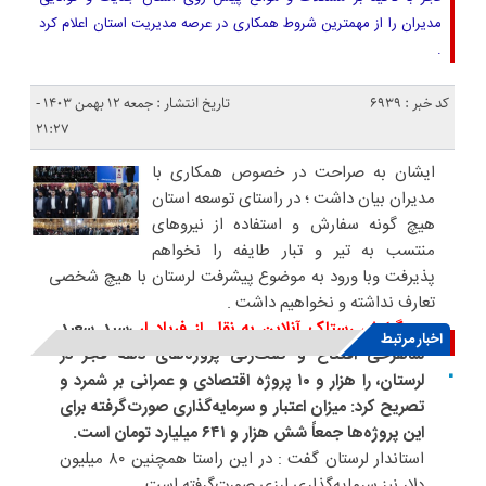
مدیران را از مهمترین شروط همکاری در عرصه مدیریت استان اعلام کرد
.
کد خبر : 6939
تاریخ انتشار : جمعه ۱۲ بهمن ۱۴۰۳ -
۲۱:۲۷
ایشان به صراحت در خصوص همکاری با
مدیران بیان داشت ؛ در راستای توسعه استان
هیچ گونه سفارش و استفاده از نیروهای
منتسب به تیر و تبار طایفه را نخواهم
پذیرفت وبا ورود به موضوع پیشرفت لرستان با هیچ شخصی
تعارف نداشته و نخواهیم داشت .
به گزارش رستاک آنلاین به نقل از فریاد لر
،سید سعید
اخبار مرتبط
شاهرخی افتتاح و کلنگ‌زنی پروژه‌های دهه فجر در
لرستان، را هزار و ۱۰ پروژه اقتصادی و عمرانی بر شمرد و
تصریح کرد: میزان اعتبار و سرمایه‌گذاری صورت‌گرفته برای
این پروژه‌ها جمعاً شش هزار و ۶۴۱ میلیارد تومان است.
استاندار لرستان گفت : در این راستا همچنین ۸۰ میلیون
دلار نیز سرمایه‌گذاری ارزی صورت‌گرفته است.