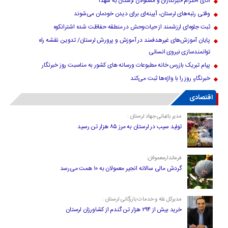
ادای احترام خبرنگاران و مسئولان لرستان به شهدا
وقتی رتبه‌های لرستان، آیینه‌ای برای دیدن خودمان می‌شوند
ثبت جلوه‌ای ارزشمند از حیات‌وحش در منطقه حفاظت شده اشترانکوه
پایان آموزش‌های غیرهدفمند در آموزش و پرورش لرستان/ تدوین نقشه راه
توانمندسازی نیروی انسانی
پیام تبریک بازرس خانه مطبوعات ورسانه های کشور به مناسبت روز خبرنگار
خبرنگار، روز را با واژه‌ها ثبت می‌کند
اقتصادی
مدیر باغبانی جهاد لرستان :
تولید سیب در لرستان به مرز ۸۵ هزار تن رسید
فرماندارمعمولان:
گردش مالی سالانه انجیر معمولان به ۱۰ همت می‌رسد
مدیرکل غله و خدمات بازرگانی لرستان :
خرید بیش از ۲۹۴ هزار تن گندم از کشاورزان لرستان